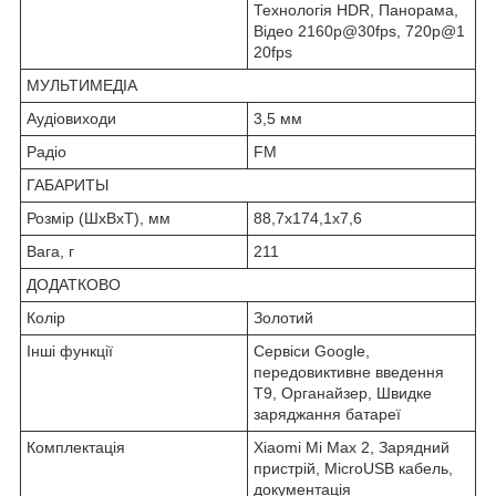
Технологія HDR, Панорама,
Відео 2160p@30fps, 720p@1
20fps
МУЛЬТИМЕДІА
Аудіовиходи
3,5 мм
Радіо
FM
ГАБАРИТЫ
Розмір (ШхВхТ), мм
88,7х174,1х7,6
Вага, г
211
ДОДАТКОВО
Колір
Золотий
Інші функції
Сервіси Google,
передовиктивне введення
Т9, Органайзер, Швидке
заряджання батареї
Комплектація
Xiaomi Mi Max 2, Зарядний
пристрій, MicroUSB кабель,
документація