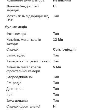
Кріплення акумулятора
Незнімний
Функція бездротової
Ні
зарядки
Можливість підзарядки від
Так
USB
Мультимедіа
Фотокамера
Так
Кількість мегапікселів
12 Мп
камери
Спалах
Світлодіодна
Запис відео
Так
Камера на лицьовій панелі
Так
Кількість мегапікселів
5 Мп
фронтальної камери
Стереодинаміки
Так
FM-радіо
Так
Диктофон
Так
Ігри
Так
Java-додатки
Так
Спалах фронтальної
Ні