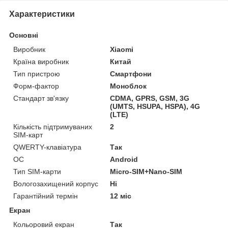
Характеристики
Основні
Виробник
Xiaomi
Країна виробник
Китай
Тип пристрою
Смартфони
Форм-фактор
Моноблок
Стандарт зв'язку
CDMA, GPRS, GSM, 3G
(UMTS, HSUPA, HSPA), 4G
(LTE)
Кількість підтримуваних
2
SIM-карт
QWERTY-клавіатура
Так
ОС
Android
Тип SIM-карти
Micro-SIM+Nano-SIM
Вологозахищений корпус
Ні
Гарантійний термін
12 міс
Екран
Кольоровий екран
Так