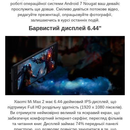
роботі операційної системи Android 7 Nougat ваш девайс
прослужить ще довше. Сміливо дивіться потокове відео,
редагуйте презентації, опрацьовуйте фотографії,
залишаючись в курсі останніх подій.
Барвистий дисплей 6.44"
Xiaomi Mi Max 2 має 6.44-дюймовий IPS-дисплей, що
підтримує Full HD роздільну здатність (1920 x 1080 пікселів).
Ви отримуєте неймовірно великий та яскравий екран, що
забезпечує комфортний інтернет-серфінг, перегляд фільмів
та читання книг. Дисплей займає 74% передньої панелі
пристрою, що дозволяє повністю зануритися в те, що