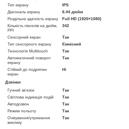
Тип екрану
IPS
Діагональ екрану
6.44 дюйм
Роздільна здатність екрану
Full HD (1920×1080)
Кількість пікселів на дюйм,
342
PPI
Сенсорний екран
Так
Тип сенсорного екрану
Ємнісний
Технологія Multitouch
Так
Автоматичний поворот
Так
екрану
Стійкий до подряпин
Ні
екран
Дзвінки
Гучний зв'язок
Так
Світлова індикація подій
Так
Автодозвон
Так
Режим польоту
Так
Очікування/утримання
Так
виклику