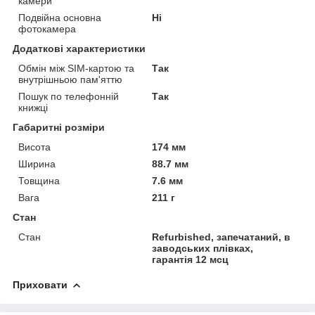
камери
Подвійна основна
Ні
фотокамера
Додаткові характеристики
Обмін між SIM-картою та
Так
внутрішньою пам'яттю
Пошук по телефонній
Так
книжці
Габаритні розміри
Висота
174 мм
Ширина
88.7 мм
Товщина
7.6 мм
Вага
211 г
Стан
Стан
Refurbіshed, запечатаний, в
заводських плівках,
гарантія 12 мсц
Приховати