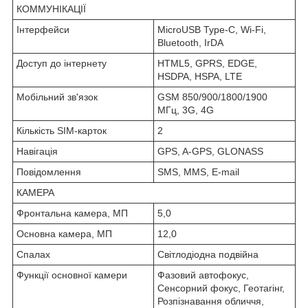
КОММУНІКАЦІЇ
Інтерфейси
MicroUSB Type-C, Wi-Fi,
Bluetooth, IrDA
Доступ до інтернету
HTML5, GPRS, EDGE,
HSDPA, HSPA, LTE
Мобільний зв'язок
GSM 850/900/1800/1900
MГц, 3G, 4G
Кількість SIM-карток
2
Навігація
GPS, A-GPS, GLONASS
Повідомлення
SMS, MMS, E-mail
КАМЕРА
Фронтальна камера, МП
5,0
Основна камера, МП
12,0
Спалах
Світлодіодна подвійна
Функції основної камери
Фазовий автофокус,
Сенсорний фокус, Геотагінг,
Розпізнавання обличчя,