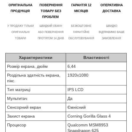
ОРИГІНАЛЬНА
ПОВЕРНЕННЯ
ГАРАНТІЯ 12
ОПЕРАТИВНА
ПРОДУКЦІЯ
ТОВАРУ БЕЗ
МІСЯЦІВ
ДОСТАВКА
ПРОБЛЕМ
У ПРОДАЖУ ТІЛЬКИ
ШВИДКИЙ ОБМІН
БЕЗКОШТОВНЕ
ШВИДКО
ОРИГІНАЛЬНІ
АБО ПОВЕРНЕННЯ
ГАРАНТІЙНЕ
ВІДПРАВИМО ВАШЕ
ТОВАРИ
ПРОТЯГОМ 14 ДНІВ
ОБСЛУГОВУВАННЯ
ЗАМОВЛЕННЯ
Характеристики
Властивості
Розмір екрана, дюйм
6,44
Роздільна здатність екрана,
1920x1080
пікс.
Тип матриці
IPS LCD
Мультитач
Да
Сенсорний екран
Ємнісний
Захист екрана
Corning Gorilla Glass 4
Процесор
Qualcomm MSM8953
Snapdragon 625