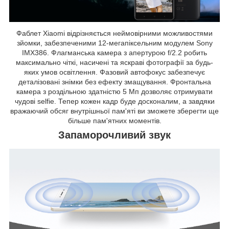
Фаблет Xiaomi відрізняється неймовірними можливостями
зйомки, забезпеченими 12-мегапіксельним модулем Sony
IMX386. Флагманська камера з апертурою f/2.2 робить
максимально чіткі, насичені та яскраві фотографії за будь-
яких умов освітлення. Фазовий автофокус забезпечує
деталізовані знімки без ефекту змащування. Фронтальна
камера з роздільною здатністю 5 Мп дозволяє отримувати
чудові selfie. Тепер кожен кадр буде досконалим, а завдяки
вражаючий обсяг внутрішньої пам'яті ви зможете зберегти ще
більше пам'ятних моментів.
Запаморочливий звук