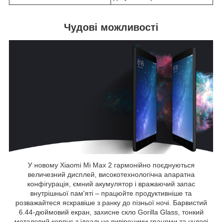
Чудові можливості
У новому Xiaomi Mi Max 2 гармонійно поєднуються
величезний дисплей, високотехнологічна апаратна
конфігурація, ємний акумулятор і вражаючий запас
внутрішньої пам'яті – працюйте продуктивніше та
розважайтеся яскравіше з ранку до пізньої ночі. Барвистий
6.44-дюймовий екран, захисне скло Gorilla Glass, тонкий
металевий корпус з ідеально вивіреними гранями та чудові