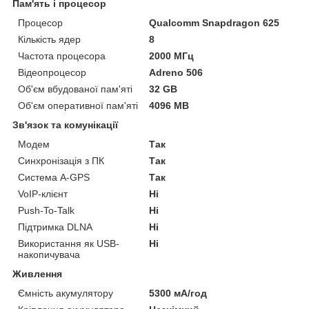
Пам'ять і процесор
Процесор
Qualcomm Snapdragon 625
Кількість ядер
8
Частота процесора
2000 МГц
Відеопроцесор
Adreno 506
Об'єм вбудованої пам'яті
32 GB
Об'єм оперативної пам'яті
4096 MB
Зв'язок та комунікації
Модем
Так
Синхронізація з ПК
Так
Система A-GPS
Так
VoIP-клієнт
Ні
Push-To-Talk
Ні
Підтримка DLNA
Ні
Використання як USB-
Ні
накопичувача
Живлення
Ємність акумулятору
5300 мА/год