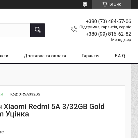
Кошик
+380 (73) 484-57-06
Підтримка, гарантія, сервіс
+380 (99) 816-62-82
Менеджер
акти
Доставка та оплата
Гарантія
F.A.Q
ки
Код:
XR5A332GS
 Xiaomi Redmi 5A 3/32GB Gold
m Уцінка
те