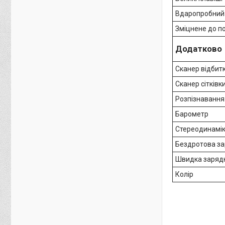
Вдаропробний
Зміцнене до п
Додатково
Сканер відбит
Сканер сітківк
Розпізнавання
Барометр
Стереодинамі
Бездротова з
Швидка заряд
Колір