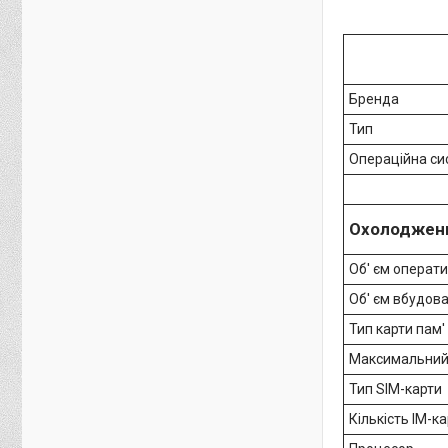
Бренда
Тип
Операційна си
Охолоджен
Об' єм оператив
Об' єм вбудован
Тип карти пам' 
Максимальний о
Тип SIM-карти
Кількість IM-ка