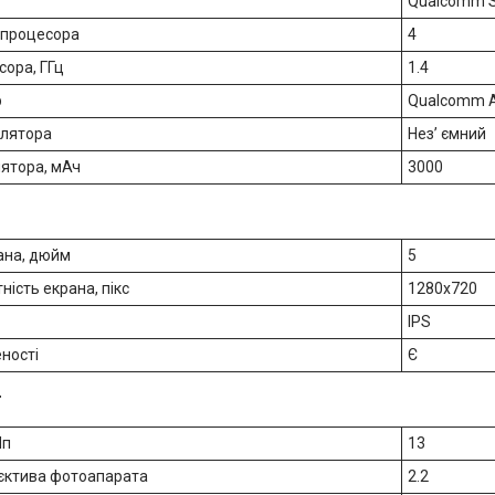
Qualcomm S
р процесора
4
сора, ГГц
1.4
р
Qualcomm A
улятора
Нез’ ємний
лятора, мАч
3000
ана, дюйм
5
ність екрана, пікс
1280x720
IPS
ності
Є
т
Мп
13
єктива фотоапарата
2.2