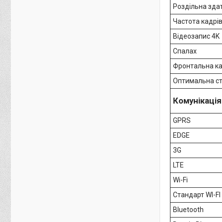
Роздільна здат
Частота кадрів 
Відеозапис 4K
Спалах
Фронтальна к
Оптимальна ст
Комунікація
GPRS
EDGE
3G
LTE
Wi-Fi
Стандарт WI-FI
Bluetooth