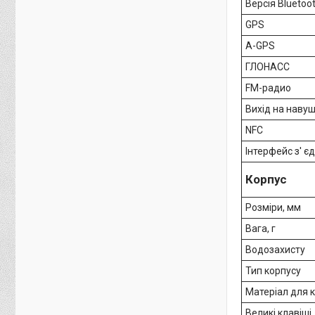
Версія Bluetoo
GPS
A-GPS
ГЛОНАСС
FM-радио
Вихід на наву
NFC
Інтерфейс з' є
Корпус
Розміри, мм
Вага, г
Водозахисту
Тип корпусу
Матеріал для 
Великі клавіші