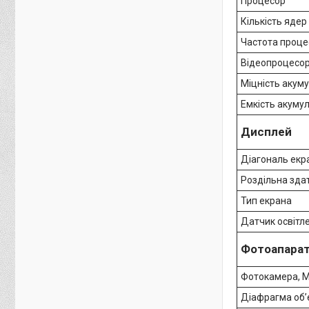
Процесор
Кількість яде
Частота проце
Відеопроцесо
Міцність акум
Емкість акуму
Дисплей
Діагональ екр
Роздільна здат
Тип екрана
Датчик освітле
Фотоапара
Фотокамера, 
Діафрагма об’