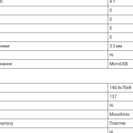
th
4.1
Є
Є
Є
Є
шники
3.5 мм
Ні.
днання
MicroUSB
140,4x70x8
137
Ні.
Моноблок
корпусу
Пластик
Ні.