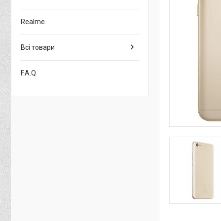
Realme
Всі товари
F.A.Q