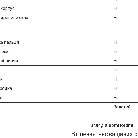
 корпус
Ні.
одряпини скло
Ні.
ка пальця
Ні.
и ока
Ні.
 обличчя
Ні.
Ні.
ки
Ні.
арядка
Ні.
ка
Ні.
Золотий
Огляд Xiaomi Redmi
Втілення інноваційних 