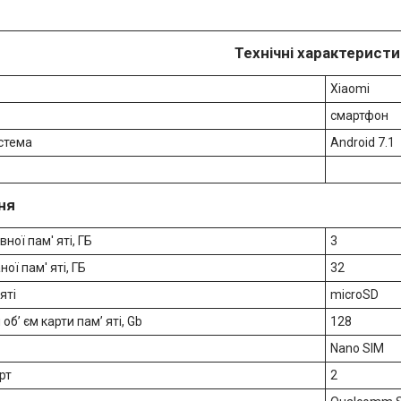
Технічні характерист
Xiaomi
смартфон
стема
Android 7.1
ня
ної пам' яті, ГБ
3
ої пам' яті, ГБ
32
яті
microSD
б’ єм карти пам’ яті, Gb
128
Nano SIM
рт
2