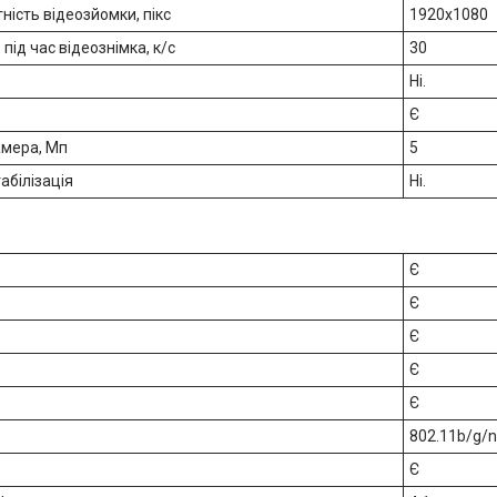
ність відеозйомки, пікс
1920x1080
під час відеознімка, к/с
30
Ні.
Є
амера, Мп
5
абілізація
Ні.
Є
Є
Є
Є
Є
802.11b/g/n
Є