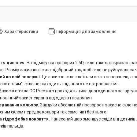
Характеристики
Інформація для замовлення
ття дисплея.
На відміну від прозорих 2.5D, скло також покриває і р
ю. Розмір захисного скла підібраний так, щоб скло не руйнувалося
ий по всій поверхні.
Це захисне скло клеїться всією поверхнею, а 
вих плям", скло не відходить і під нього не потрапляє пил.
Захисні стекла OG Premium проходять цикл двогодинного загартуванн
оцінний захист екрана від ударів і подряпин.
редавання кольору.
Завдяки абсолютній прозорості захисне скло не
ним склом передає кольори так само, як і без нього.
а гідрофобне покриття.
Нанесений шар зменшує сліди від дотиків 
тків пальців.