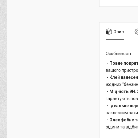
Опис
Особливості:
- Повне покри
вашого пристро
- Клей нанесен
жодних "бензино
- Міцність 9H.
гарантують повн
- Ідеальне пе
наклеєним захис
- Олеофобне т
рідини та відби