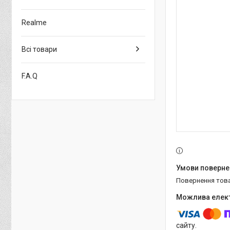
Realme
Всі товари
F.A.Q
повернення тов
сайту.