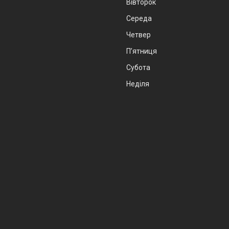
Вівторок
Середа
Четвер
Пʼятниця
Субота
Неділя