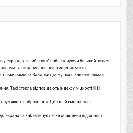
амку екрана, у такий спосіб забезпечуючи більший захист
 чохлами та не залишало незахищених місць.
не тільки рамкою. Завдяки цьому після клеєння немає
я. Такі стекла відповідають індексу міцності 9H і
 псує якість зображення. Дисплей смартфона з
до екрана та забезпечує легке очищення від опалої