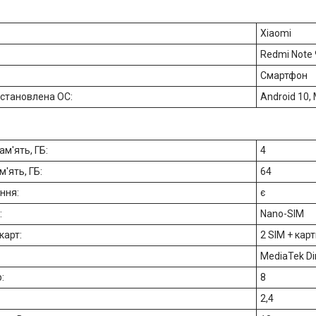
Xiaomi
Redmi Note
Смартфон
становлена ОС:
Android 10, 
м'ять, ГБ:
4
'ять, ГБ:
64
ння:
є
:
Nano-SIM
-карт:
2 SIM + карт
MediaTek Di
р:
8
2,4