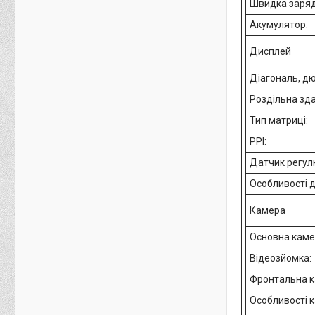
Швидка заряд
Акумулятор:
Дисплей
Діагональ, д
Роздільна зда
Тип матриці:
PPI:
Датчик регул
Особливості 
Камера
Основна каме
Відеозйомка:
Фронтальна к
Особливості 