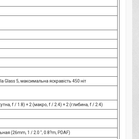
lla Glass 5, максимальна яскравість 450 ніт
на, f / 1.8) + 2 (макро, f / 2.4) + 2 (глибина, f / 2.4)
ная (26mm, 1 / 2.0 ", 0.8?m, PDAF)