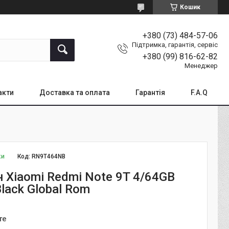
Кошик
+380 (73) 484-57-06
Підтримка, гарантія, сервіс
+380 (99) 816-62-82
Менеджер
акти
Доставка та оплата
Гарантія
F.A.Q
ки
Код:
RN9T464NB
 Xiaomi Redmi Note 9T 4/64GB
Black Global Rom
те