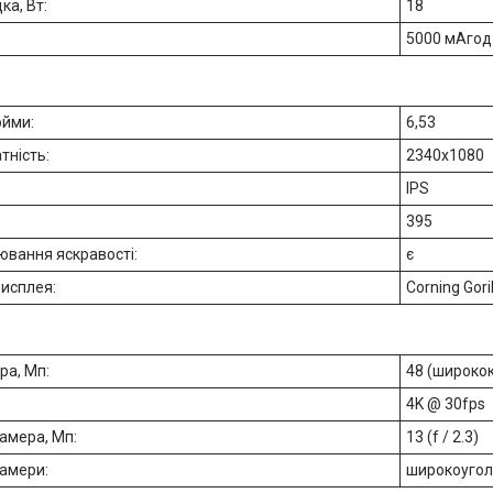
ка, Вт:
18
5000 мАгод
юйми:
6,53
тність:
2340x1080
IPS
395
ювання яскравості:
є
дисплея:
Corning Gori
ра, Мп:
48 (ширококут
4K @ 30fps
амера, Мп:
13 (f / 2.3)
камери:
широкоуголь