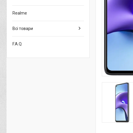
Realme
Всі товари
F.A.Q