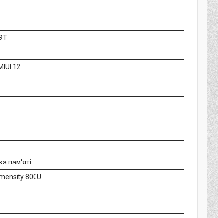
 9T
MIUI 12
ка пам'яті
mensity 800U