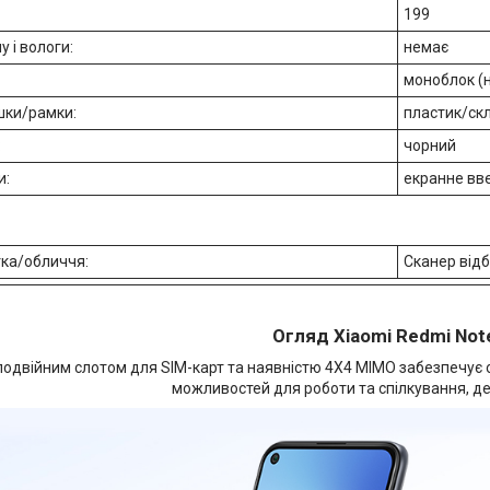
199
у і вологи:
немає
моноблок (
шки/рамки:
пластик/ск
:
чорний
и:
екранне вв
тка/обличчя:
Сканер відби
Огляд Xiaomi Redmi Not
подвійним слотом для SIM-карт та наявністю 4X4 MIMO забезпечує
можливостей для роботи та спілкування, де