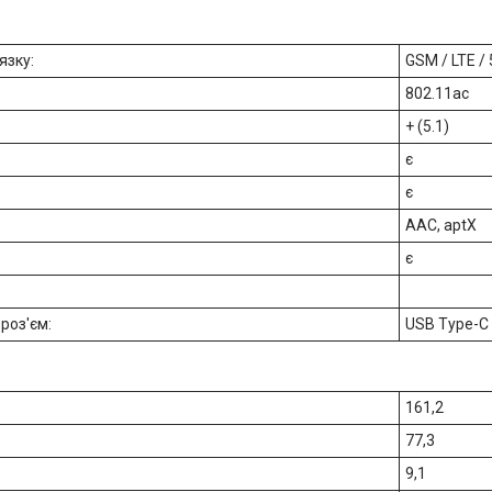
язку:
GSM / LTE /
802.11ac
+ (5.1)
є
є
AAC, aptX
є
роз'єм:
USB Type-C
161,2
77,3
9,1