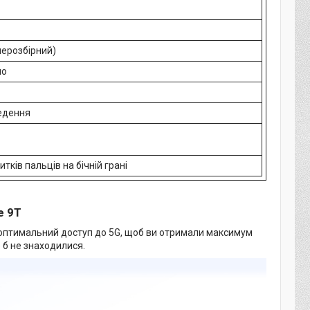
нерозбірний)
ло
едення
тків пальців на бічній грані
e 9T
 оптимальний доступ до 5G, щоб ви отримали максимум
 б не знаходилися.