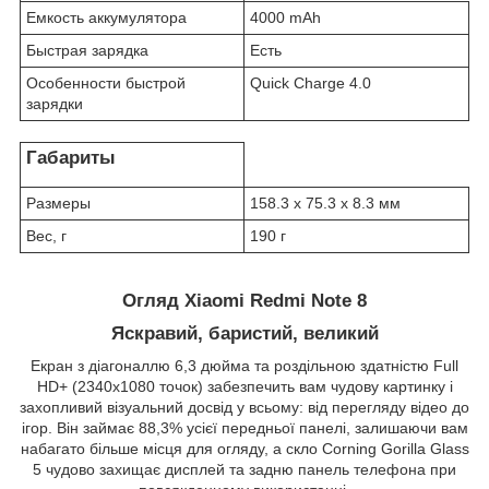
Емкость аккумулятора
4000 mAh
Быстрая зарядка
Есть
Особенности быстрой
Quick Charge 4.0
зарядки
Габариты
Размеры
158.3 x 75.3 x 8.3 мм
Вес, г
190 г
Огляд Xiaomi Redmi Note 8
Яскравий, баристий, великий
Екран з діагоналлю 6,3 дюйма та роздільною здатністю Full
HD+ (2340x1080 точок) забезпечить вам чудову картинку і
захопливий візуальний досвід у всьому: від перегляду відео до
ігор. Він займає 88,3% усієї передньої панелі, залишаючи вам
набагато більше місця для огляду, а скло Corning Gorilla Glass
5 чудово захищає дисплей та задню панель телефона при