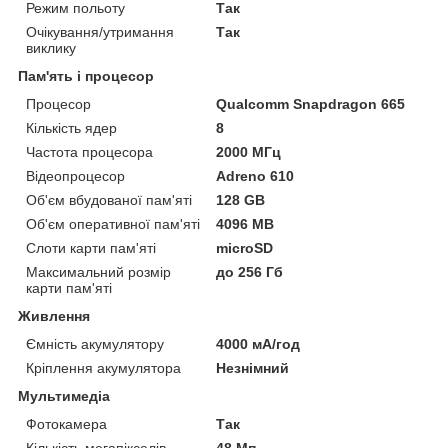
Режим польоту
Так
Очікування/утримання
Так
виклику
Пам'ять і процесор
Процесор
Qualcomm Snapdragon 665
Кількість ядер
8
Частота процесора
2000 МГц
Відеопроцесор
Adreno 610
Об'єм вбудованої пам'яті
128 GB
Об'єм оперативної пам'яті
4096 MB
Слоти карти пам'яті
microSD
Максимальний розмір
до 256 Гб
карти пам'яті
Живлення
Ємність акумулятору
4000 мА/год
Кріплення акумулятора
Незнімний
Мультимедіа
Фотокамера
Так