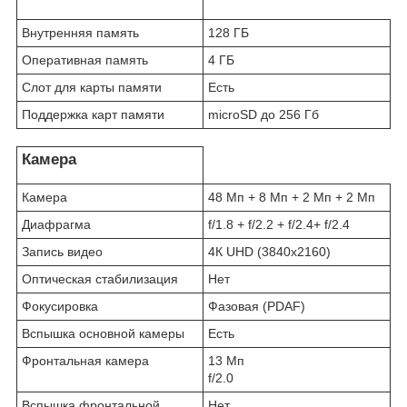
Внутренняя память
128 ГБ
Оперативная память
4 ГБ
Слот для карты памяти
Есть
Поддержка карт памяти
microSD до 256 Гб
Камера
Камера
48 Мп + 8 Мп + 2 Мп + 2 Мп
Диафрагма
f/1.8 + f/2.2 + f/2.4+ f/2.4
Запись видео
4К UHD (3840x2160)
Оптическая стабилизация
Нет
Фокусировка
Фазовая (PDAF)
Вспышка основной камеры
Есть
Фронтальная камера
13 Мп
f/2.0
Вспышка фронтальной
Нет