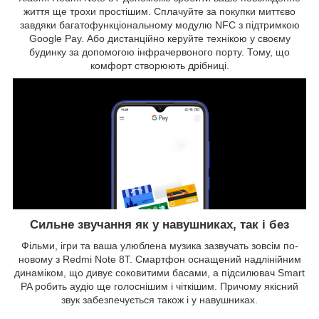
життя ще трохи простішим. Сплачуйте за покупки миттєво
завдяки багатофункціональному модулю NFC з підтримкою
Google Pay. Або дистанційно керуйте технікою у своєму
будинку за допомогою інфрачервоного порту. Тому, що
комфорт створюють дрібниці.
Сильне звучання як у навушниках, так і без
Фільми, ігри та ваша улюблена музика зазвучать зовсім по-
новому з Redmi Note 8Т. Смартфон оснащений надлінійним
динаміком, що дивує соковитими басами, а підсилювач Smart
PA робить аудіо ще голоснішим і чіткішим. Причому якісний
звук забезпечується також і у навушниках.