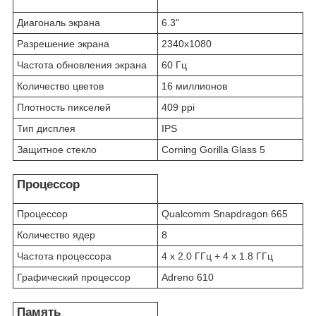
Диагональ экрана
6.3"
Разрешение экрана
2340x1080
Частота обновления экрана
60 Гц
Количество цветов
16 миллионов
Плотность пикселей
409 ppi
Тип дисплея
IPS
Защитное стекло
Corning Gorilla Glass 5
Процессор
Процессор
Qualcomm Snapdragon 665
Количество ядер
8
Частота процеcсора
4 x 2.0 ГГц + 4 x 1.8 ГГц
Графический процессор
Adreno 610
Память