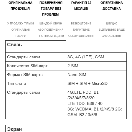
ОРИГІНАЛЬНА
ПОВЕРНЕННЯ
ГАРАНТІЯ 12
ОПЕРАТИВНА
ПРОДУКЦІЯ
ТОВАРУ БЕЗ
МІСЯЦІВ
ДОСТАВКА
ПРОБЛЕМ
У ПРОДАЖУ ТІЛЬКИ
ШВИДКИЙ ОБМІН
БЕЗКОШТОВНЕ
ШВИДКО
ОРИГІНАЛЬНІ
АБО ПОВЕРНЕННЯ
ГАРАНТІЙНЕ
ВІДПРАВИМО ВАШЕ
ТОВАРИ
ПРОТЯГОМ 14 ДНІВ
ОБСЛУГОВУВАННЯ
ЗАМОВЛЕННЯ
Связь
Стандарты связи
3G, 4G (LTE), GSM
Количество SIM-карт
2 SIM
Формат SIM-карты
Nano-SIM
Тип слота
SIM + SIM + MicroSD
Стандарты связи
4G:LTE FDD: B1
/2/3/4/5/7/8/20
LTE TDD: B38 / 40
3G: WCDMA: B1 /2/4/5/8 2G:
GSM: B2 / 3/5/8
Экран