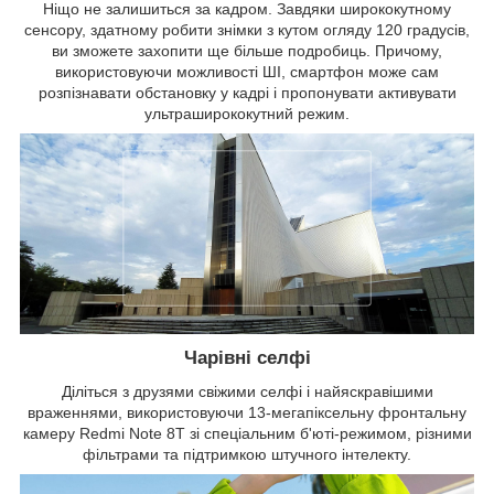
Ніщо не залишиться за кадром. Завдяки ширококутному
сенсору, здатному робити знімки з кутом огляду 120 градусів,
ви зможете захопити ще більше подробиць. Причому,
використовуючи можливості ШІ, смартфон може сам
розпізнавати обстановку у кадрі і пропонувати активувати
ультраширококутний режим.
Чарівні селфі
Діліться з друзями свіжими селфі і найяскравішими
враженнями, використовуючи 13-мегапіксельну фронтальну
камеру Redmi Note 8Т зі спеціальним б'юті-режимом, різними
фільтрами та підтримкою штучного інтелекту.