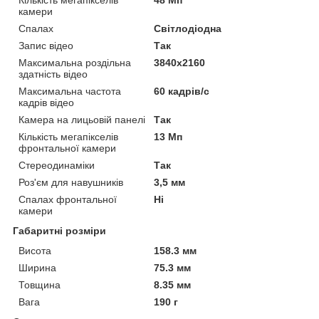
Кількість мегапікселів
48 Мп
камери
Спалах
Світлодіодна
Запис відео
Так
Максимальна роздільна
3840x2160
здатність відео
Максимальна частота
60 кадрів/с
кадрів відео
Камера на лицьовій панелі
Так
Кількість мегапікселів
13 Мп
фронтальної камери
Стереодинаміки
Так
Роз'єм для навушників
3,5 мм
Спалах фронтальної
Ні
камери
Габаритні розміри
Висота
158.3 мм
Ширина
75.3 мм
Товщина
8.35 мм
Вага
190 г