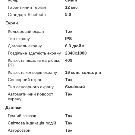
Колір
Синій
Гарантійний термін
12 міс
Стандарт Bluetooth
5.0
Екран
Кольоровий екран
Так
Тип екрану
IPS
Діагональ екрану
6.3 дюйм
Роздільна здатність екрану
2340x1080
Кількість пікселів на дюйм,
409
PPI
Кількість кольорів екрану
16 млн. кольорів
Сенсорний екран
Так
Тип сенсорного екрану
Ємнісний
Автоматичний поворот
Так
екрану
Дзвінки
Гучний зв'язок
Так
Світлова індикація подій
Так
Автодозвон
Так