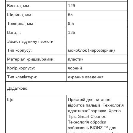
Висота, мм:
129
Ширина, мм:
65
Товщина, мм:
9,5
Вага, г:
135
Захист від пилу і вологи:
Тип корпусу:
моноблок (нерозбірний)
Матеріал кришки/рамки:
пластик
Колір корпусу:
чорний
Тип клавіатури:
екранне введення
Додатково
Ще:
Пристрій для читання
відбитків пальців. Технологія
адаптивної зарядки. Xperia
Tips. Smart Cleaner.
Технологія обробки
зображень BIONZ ™ для