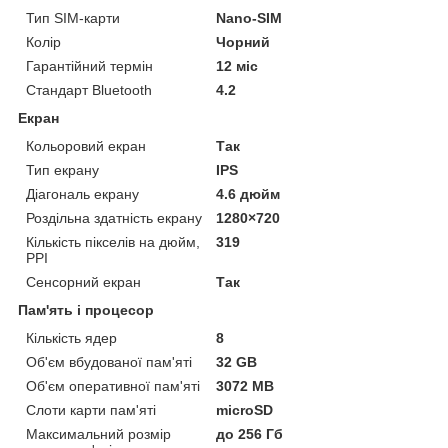
Тип SIM-карти
Nano-SIM
Колір
Чорний
Гарантійний термін
12 міс
Стандарт Bluetooth
4.2
Екран
Кольоровий екран
Так
Тип екрану
IPS
Діагональ екрану
4.6 дюйм
Роздільна здатність екрану
1280×720
Кількість пікселів на дюйм,
319
PPI
Сенсорний екран
Так
Пам'ять і процесор
Кількість ядер
8
Об'єм вбудованої пам'яті
32 GB
Об'єм оперативної пам'яті
3072 MB
Слоти карти пам'яті
microSD
Максимальний розмір
до 256 Гб