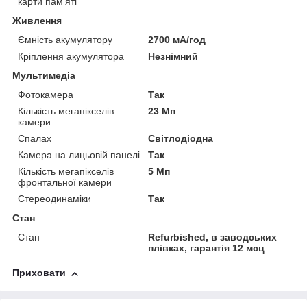
карти пам'яті
Живлення
Ємність акумулятору
2700 мА/год
Кріплення акумулятора
Незнімний
Мультимедіа
Фотокамера
Так
Кількість мегапікселів
23 Мп
камери
Спалах
Світлодіодна
Камера на лицьовій панелі
Так
Кількість мегапікселів
5 Мп
фронтальної камери
Стереодинаміки
Так
Стан
Стан
Refurbished, в заводських
плівках, гарантія 12 мсц
Приховати