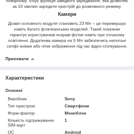
помірному. Існує функція швидкого заряджання, яка дозволяє
за 10 хвилин зарядити пристрій до розмовного режиму.
Камери
Дозвіл основного модуля становить 23 Мп – це перевершує
навіть багато флагманських моделей. Такий показник
гарантує користувачеві яскраві фотки навіть при поганому
освітленні. Додаткова камера на 5 Мп забезпечить непогані
селфі-знімки або чітке зображення під час відео-спілкування.
Приховати
Характеристики
Основні
Виробник
Sony
Тип пристрою
Смартфони
Форм-фактор
Моноблок
Кількість підтримуваних
1
SIM-карт
ОС
Android