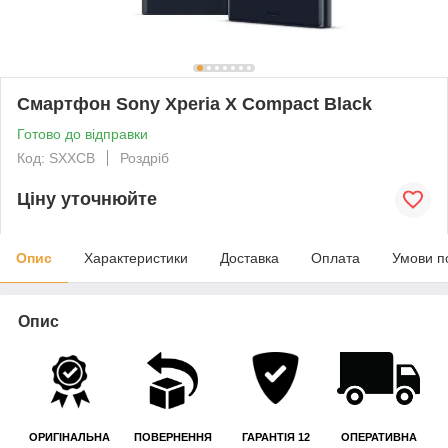
Смартфон Sony Xperia X Compact Black
Готово до відправки
Код: SXXCB
Роздріб
Ціну уточнюйте
Опис
Характеристики
Доставка
Оплата
Умови п
Опис
ОРИГІНАЛЬНА
ПОВЕРНЕННЯ
ГАРАНТІЯ 12
ОПЕРАТИВНА