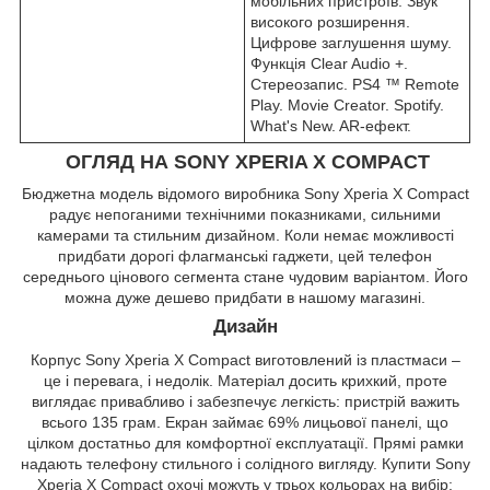
мобільних пристроїв. Звук
високого розширення.
Цифрове заглушення шуму.
Функція Clear Audio +.
Стереозапис. PS4 ™ Remote
Play. Movie Creator. Spotify.
What's New. AR-ефект.
ОГЛЯД НА SONY XPERIA X COMPACT
Бюджетна модель відомого виробника Sony Xperia X Compact
радує непоганими технічними показниками, сильними
камерами та стильним дизайном. Коли немає можливості
придбати дорогі флагманські гаджети, цей телефон
середнього цінового сегмента стане чудовим варіантом. Його
можна дуже дешево придбати в нашому магазині.
Дизайн
Корпус Sony Xperia X Compact виготовлений із пластмаси –
це і перевага, і недолік. Матеріал досить крихкий, проте
виглядає привабливо і забезпечує легкість: пристрій важить
всього 135 грам. Екран займає 69% лицьової панелі, що
цілком достатньо для комфортної експлуатації. Прямі рамки
надають телефону стильного і солідного вигляду. Купити Sony
Xperia X Compact охочі можуть у трьох кольорах на вибір: