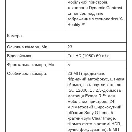
мобільних пристроїв,
технологія Dynamic Contrast
Enhancer, надчітке
зображення з технологією X-
Reality ™
Камера
Основна камера, Мп:
23
Відеозйомка:
Full HD (1080) 60 к / с
Фронтальна камера, Мп:
5
Особливості камери:
23 МП (предіктивне
гібридний автофокус, швидка
зйомка, світлочутливість: до
ISO 12800, 1 / 2,3-дюймова
матриця Exmor R ™ для
мобільних пристроїв, 24-
міліметровий ширококутний
об'єктив Sony G Lens, 5-
кратний зум Clear Image,
зйомка фото в режимі HDR,
ручне фокусування), 5 МП