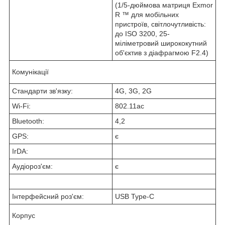
(1/5-дюймова матриця Exmor
R ™ для мобільних
пристроїв, світлочутливість:
до ISO 3200, 25-
міліметровий ширококутний
об'єктив з діафрагмою F2.4)
Комунікації
Стандарти зв'язку:
4G, 3G, 2G
Wi-Fi:
802.11ac
Bluetooth:
4,2
GPS:
є
IrDA:
Аудіороз'єм:
є
Інтерфейсний роз'єм:
USB Type-C
Корпус