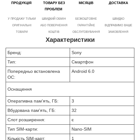
ПРОДУКЦІЯ
ТОВАРУ БЕЗ
МІСЯЦІВ
ДОСТАВКА
ПРОБЛЕМ
У ПРОДАЖУ ТІЛЬКИ
ШВИДКИЙ ОБМІН
БЕЗКОШТОВНЕ
ШВИДКО
ОРИГІНАЛЬНІ
АБО ПОВЕРНЕННЯ
ГАРАНТІЙНЕ
ВІДПРАВИМО ВАШЕ
ТОВАРИ
КОШТІВ
ОБСЛУГОВУВАННЯ
ЗАМОВЛЕННЯ
Характеристики
Бренд:
Sony
Тип:
Смартфон
Попередньо встановлена
Android 6.0
ОС:
Оснащення
Оперативна пам'ять, ГБ:
3
Вбудована пам'ять, ГБ:
32
Слот розширення:
є
Тип SIM-карти:
Nano-SIM
Кількість SIM-карт:
1