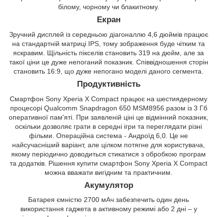
білому, чорному чи блакитному.
Екран
Зручний дисплей із середньою діагоналлю 4,6 дюймів працює
на стандартній матриці IPS, тому зображення буде чітким та
яскравим. Щільність пікселів становить 319 на дюйм, але за
такої ціни це дуже непоганий показник. Співвідношення сторін
становить 16:9, що дуже непогано моделі даного сегмента.
Продуктивність
Смартфон Sony Xperia X Compact працює на шестиядерному
процесорі Qualcomm Snapdragon 650 MSM8956 разом із 3 Гб
оперативної пам'яті. При заявленій ціні це відмінний показник,
оскільки дозволяє грати в середні ігри та переглядати різні
фільми. Операційна система - Андроїд 6,0. Це не
найсучасніший варіант, але цілком потягне для користувача,
якому періодично доводиться стикатися з обробкою програм
та додатків. Рішення купити смартфон Sony Xperia X Compact
можна вважати вигідним та практичним.
Акумулятор
Батарея ємністю 2700 мАч забезпечить один день
використання гаджета в активному режимі або 2 дні – у