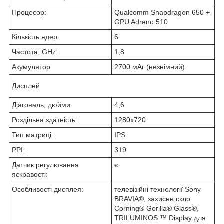
Процесор:
Qualcomm Snapdragon 650 +
GPU Adreno 510
Кількість ядер:
6
Частота, GHz:
1,8
Акумулятор:
2700 мАг (незнімний)
Дисплей
Діагональ, дюйми:
4,6
Роздільна здатність:
1280x720
Тип матриці:
IPS
PPI:
319
Датчик регулювання
є
яскравості:
Особливості дисплея:
телевізійні технології Sony
BRAVIA®, захисне скло
Corning® Gorilla® Glass®,
TRILUMINOS ™ Display для