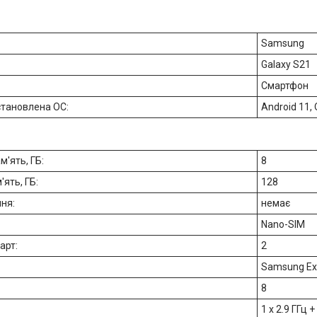
Samsung
Galaxy S21
Смартфон
становлена ОС:
Android 11, 
м'ять, ГБ:
8
'ять, ГБ:
128
ння:
немає
Nano-SIM
карт:
2
Samsung Ex
:
8
1 x 2.9 ГГц +