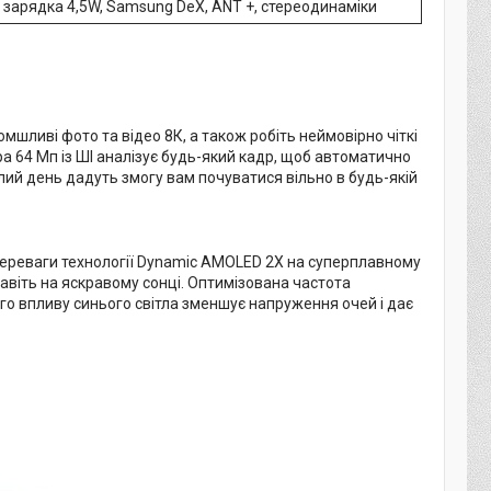
зарядка 4,5W, Samsung DeX, ANT +, стереодинаміки
омшливі фото та відео 8К, а також робіть неймовірно чіткі
ра 64 Мп із ШІ аналізує будь-який кадр, щоб автоматично
ий день дадуть змогу вам почуватися вільно в будь-якій
сі переваги технології Dynamic AMOLED 2Х на суперплавному
авіть на яскравому сонці. Оптимізована частота
о впливу синього світла зменшує напруження очей і дає