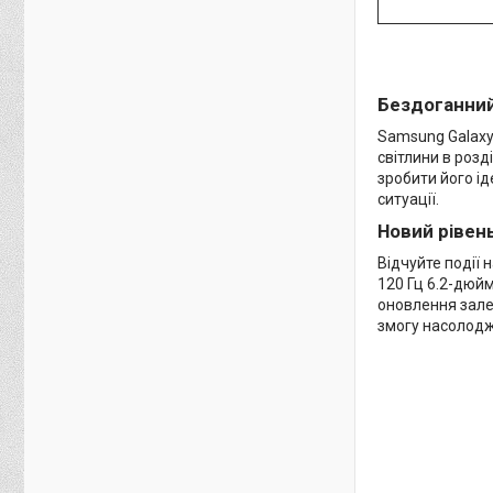
Бездоганний
Samsung Galaxy 
світлини в розд
зробити його і
ситуації.
Новий рівен
Відчуйте події 
120 Гц 6.2-дюй
оновлення зале
змогу насолодж