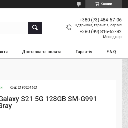
Кошик
+380 (73) 484-57-06
Підтримка, гарантія, сервіс
+380 (99) 816-62-82
Менеджер
акти
Доставка та оплата
Гарантія
F.A.Q
ки
Код:
2190251621
Galaxy S21 5G 128GB SM-G991
Gray