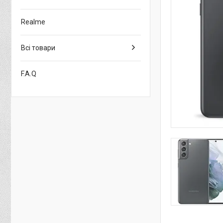
Realme
Всі товари
F.A.Q