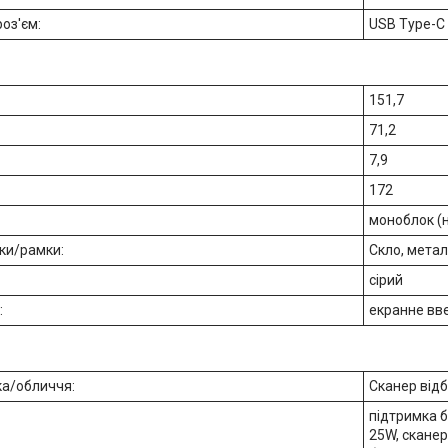
оз'єм:
USB Type-C 
151,7
71,2
7,9
172
моноблок (
ки/рамки:
Скло, метал
сірий
:
екранне вв
ка/обличчя:
Сканер відб
підтримка 
25W, сканер