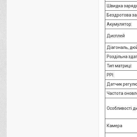
Швидка зарядк
Бездротова за
Акумулятор:
Дисплей
Діагональ, дю
Роздільна здат
Тип матриці:
PPI:
Датчик регулю
Частота оновле
Особливості д
Камера