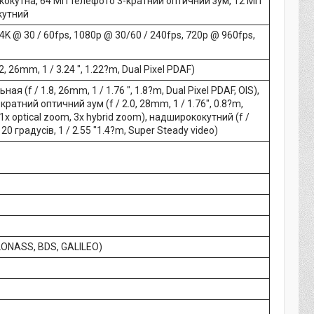
окутна, 64 МП телефото 3-кратний оптичний зум, 12 МП
кутний
 4K @ 30 / 60fps, 1080p @ 30/60 / 240fps, 720p @ 960fps,
.2, 26mm, 1 / 3.24 ", 1.22?m, Dual Pixel PDAF)
ая (f / 1.8, 26mm, 1 / 1.76 ", 1.8?m, Dual Pixel PDAF, OIS),
ратний оптичний зум (f / 2.0, 28mm, 1 / 1.76", 0.8?m,
.1x optical zoom, 3x hybrid zoom), надширококутний (f /
20 градусів, 1 / 2.55 "1.4?m, Super Steady video)
LONASS, BDS, GALILEO)