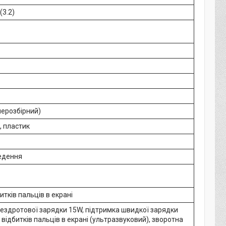
(3.2)
нерозбірний)
, пластик
едення
итків пальців в екрані
бездротової зарядки 15W, підтримка швидкої зарядки
 відбитків пальців в екрані (ультразвуковий), зворотна