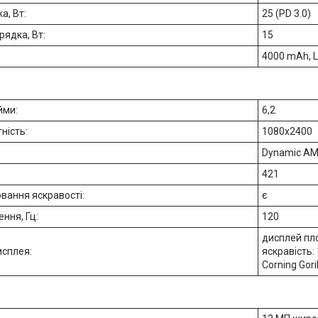
а, Вт:
25 (PD 3.0)
рядка, Вт:
15
4000 mAh, L
йми:
6,2
ність:
1080x2400
Dynamic AM
421
вання яскравості:
є
ння, Гц:
120
дисплей пло
исплея:
яскравість: 
Corning Goril