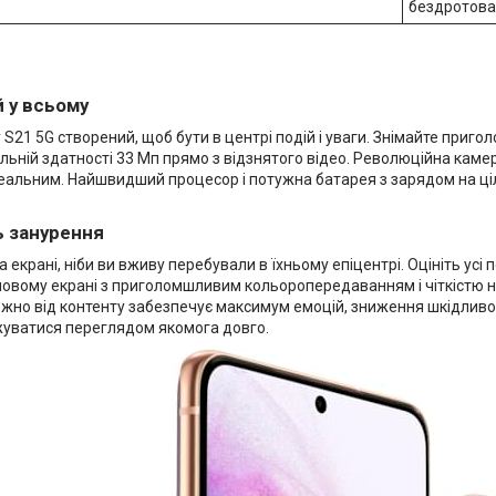
бездротова 
 у всьому
S21 5G створений, щоб бути в центрі подій і уваги. Знімайте пригол
ільній здатності 33 Мп прямо з відзнятого відео. Революційна каме
деальним. Найшвидший процесор і потужна батарея з зарядом на ціл
ь занурення
на екрані, ніби ви вживу перебували в їхньому епіцентрі. Оцініть у
мовому екрані з приголомшливим кольоропередаванням і чіткістю н
жно від контенту забезпечує максимум емоцій, зниження шкідливог
уватися переглядом якомога довго.