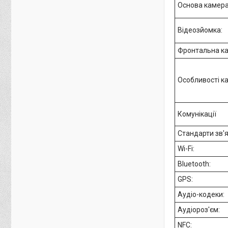
Основа камера
Відеозйомка:
Фронтальна ка
Особливості к
Комунікації
Стандарти зв'я
Wi-Fi:
Bluetooth:
GPS:
Аудіо-кодеки:
Аудіороз'єм:
NFC: