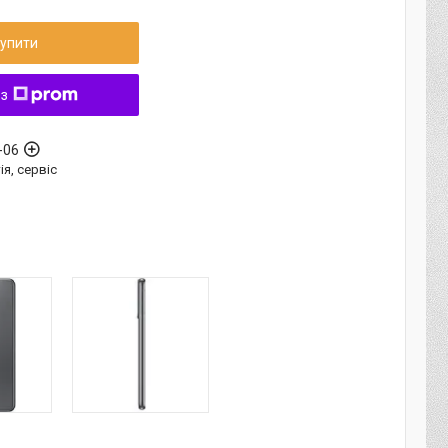
упити
 з
-06
ія, сервіс