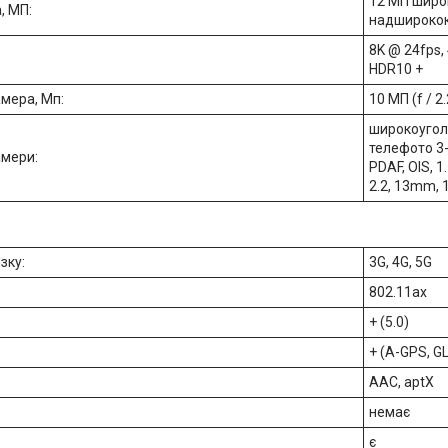
12 МП широк
, МП:
надшироко
8K @ 24fps,
HDR10 +
мера, Мп:
10 МП (f / 2
широкоугольн
телефото 3-к
амери:
PDAF, OIS, 1
2.2, 13mm, 1
зку:
3G, 4G, 5G
802.11ax
+ (5.0)
+ (A-GPS, G
AAC, aptX
немає
є