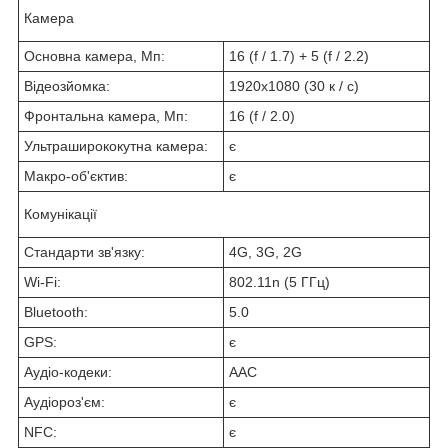
Камера
Основна камера, Мп:
16 (f / 1.7) + 5 (f / 2.2)
Відеозйомка:
1920x1080 (30 к / с)
Фронтальна камера, Мп:
16 (f / 2.0)
Ультраширококутна камера:
є
Макро-об'єктив:
є
Комунікації
Стандарти зв'язку:
4G, 3G, 2G
Wi-Fi:
802.11n (5 ГГц)
Bluetooth:
5.0
GPS:
є
Аудіо-кодеки:
AAC
Аудіороз'єм:
є
NFC:
є