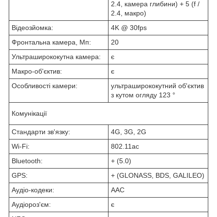
2.4, камера глибини) + 5 (f /
2.4, макро)
Відеозйомка:
4K @ 30fps
Фронтальна камера, Мп:
20
Ультраширококутна камера:
є
Макро-об'єктив:
є
Особливості камери:
ультраширококутний об'єктив
з кутом огляду 123 °
Комунікації
Стандарти зв'язку:
4G, 3G, 2G
Wi-Fi:
802.11ac
Bluetooth:
+ (5.0)
GPS:
+ (GLONASS, BDS, GALILEO)
Аудіо-кодеки:
AAC
Аудіороз'єм:
є