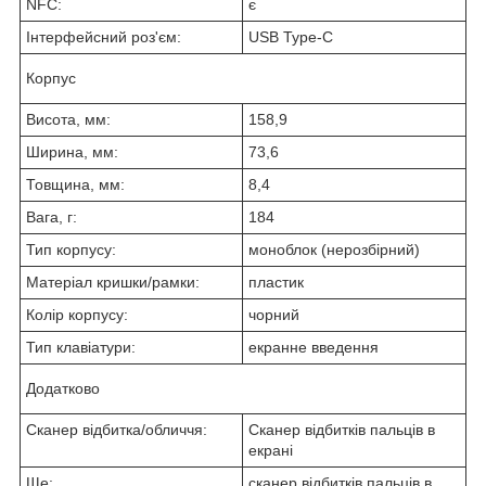
NFC:
є
Інтерфейсний роз'єм:
USB Type-C
Корпус
Висота, мм:
158,9
Ширина, мм:
73,6
Товщина, мм:
8,4
Вага, г:
184
Тип корпусу:
моноблок (нерозбірний)
Матеріал кришки/рамки:
пластик
Колір корпусу:
чорний
Тип клавіатури:
екранне введення
Додатково
Сканер відбитка/обличчя:
Сканер відбитків пальців в
екрані
Ще:
сканер відбитків пальців в