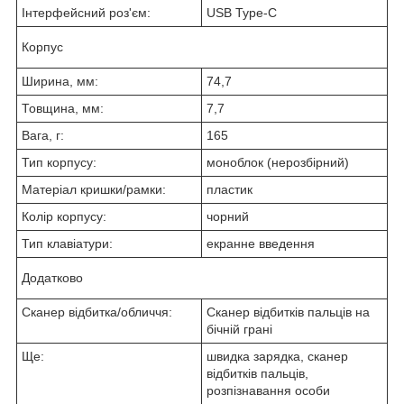
Інтерфейсний роз'єм:
USB Type-C
Корпус
Ширина, мм:
74,7
Товщина, мм:
7,7
Вага, г:
165
Тип корпусу:
моноблок (нерозбірний)
Матеріал кришки/рамки:
пластик
Колір корпусу:
чорний
Тип клавіатури:
екранне введення
Додатково
Сканер відбитка/обличчя:
Сканер відбитків пальців на
бічній грані
Ще:
швидка зарядка, сканер
відбитків пальців,
розпізнавання особи