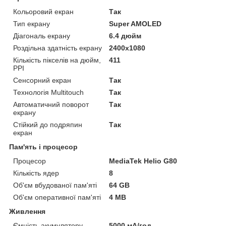
Кольоровий екран
Так
Тип екрану
Super AMOLED
Діагональ екрану
6.4 дюйм
Роздільна здатність екрану
2400x1080
Кількість пікселів на дюйм,
411
PPI
Сенсорний екран
Так
Технологія Multitouch
Так
Автоматичний поворот
Так
екрану
Стійкий до подряпин
Так
екран
Пам'ять і процесор
Процесор
MediaTek Helio G80
Кількість ядер
8
Об'єм вбудованої пам'яті
64 GB
Об'єм оперативної пам'яті
4 MB
Живлення
Ємність акумулятору
5000 мА/год