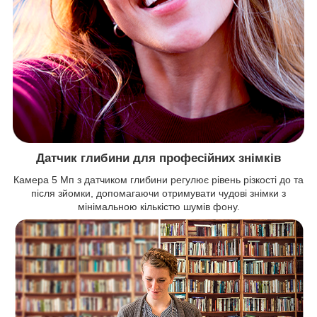
Датчик глибини для професійних знімків
Камера 5 Мп з датчиком глибини регулює рівень різкості до та
після зйомки, допомагаючи отримувати чудові знімки з
мінімальною кількістю шумів фону.