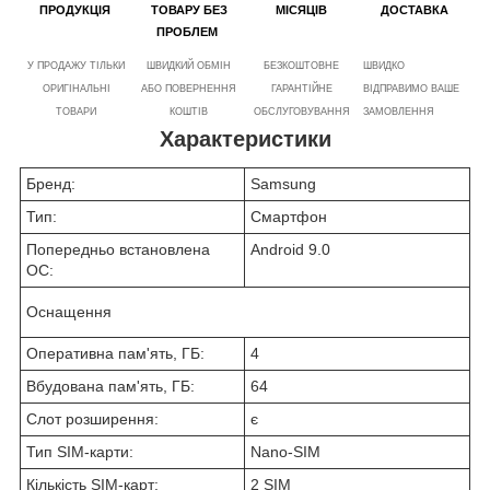
ПРОДУКЦІЯ
ТОВАРУ БЕЗ
МІСЯЦІВ
ДОСТАВКА
ПРОБЛЕМ
У ПРОДАЖУ ТІЛЬКИ
ШВИДКИЙ ОБМІН
БЕЗКОШТОВНЕ
ШВИДКО
ОРИГІНАЛЬНІ
АБО ПОВЕРНЕННЯ
ГАРАНТІЙНЕ
ВІДПРАВИМО ВАШЕ
ТОВАРИ
КОШТІВ
ОБСЛУГОВУВАННЯ
ЗАМОВЛЕННЯ
Характеристики
Бренд:
Samsung
Тип:
Смартфон
Попередньо встановлена
Android 9.0
ОС:
Оснащення
Оперативна пам'ять, ГБ:
4
Вбудована пам'ять, ГБ:
64
Слот розширення:
є
Тип SIM-карти:
Nano-SIM
Кількість SIM-карт:
2 SIM