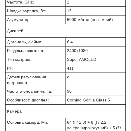
Частота, GHz:
2
Швидка зарядка, Вт:
15
Акумулятор:
5000 мАгод (незнімний)
Дисплей
Діагональ, дюйми:
6,4
Роздільна здатність:
2400x1080
Тип матриці:
Super AMOLED
PPI:
411
Датчик регулювання
є
яскравості:
Частота оновлення, Гц:
90
Особливості дисплея:
Corning Gorilla Glass 5
Камера
Основна камера, Мп:
64 (f / 1.8) + 8 (f / 2.2,
ультраширококутний) + 5 (f /