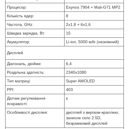
Процесор:
Exynos 7904 + Mali-G71 MP2
Кількість ядер:
8
Частота, GHz:
2х1,8 + 6х1,6
Швидка зарядка, Вт:
15
Акумулятор:
Li-ion, 5000 мАг (незнімний)
Дисплей
Діагональ, дюйми:
6,4
Роздільна здатність:
2340x1080
Тип матриці:
Super AMOLED
PPI:
403
Датчик регулювання
є
яскравості:
Особливості дисплея:
дисплей з вирізом-краплею,
захисне скло 2.5D,
безрамковий дисплей