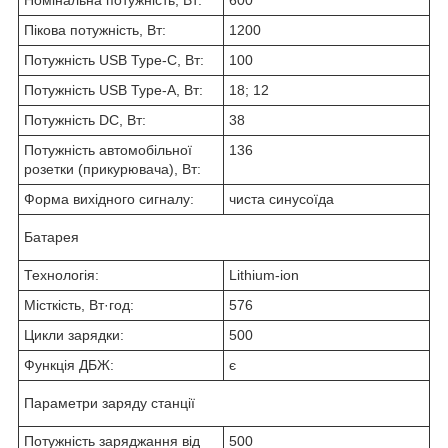
Номінальна потужність, Вт:
600
Пікова потужність, Вт:
1200
Потужність USB Type-C, Вт:
100
Потужність USB Type-A, Вт:
18; 12
Потужність DC, Вт:
38
Потужність автомобільної
136
розетки (прикурювача), Вт:
Форма вихідного сигналу:
чиста синусоїда
Батарея
Технологія:
Lithium-ion
Місткість, Вт·год:
576
Цикли зарядки:
500
Функція ДБЖ:
є
Параметри заряду станції
Потужність заряджання від
500