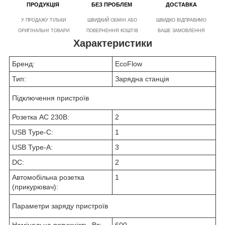
ПРОДУКЦІЯ
БЕЗ ПРОБЛЕМ
ДОСТАВКА
У ПРОДАЖУ ТІЛЬКИ
ШВИДКИЙ ОБМІН АБО
ШВИДКО ВІДПРАВИМО
ОРИГІНАЛЬНІ ТОВАРИ
ПОВЕРНЕННЯ КОШТІВ
ВАШЕ ЗАМОВЛЕННЯ
Характеристики
Бренд:
EcoFlow
Тип:
Зарядна станція
Підключення пристроїв
Розетка AC 230В:
2
USB Type-C:
1
USB Type-A:
3
DC:
2
Автомобільна розетка
1
(прикурювач):
Параметри заряду пристроїв