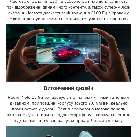
Частота оновлення 120 Гц забезпечує плавність та чіткість
при відображенні динамічного контенту, а також супер-м'який
скролінг. Частота дискретизації торкання 2160 Гц в ігровому
режимі гарантує максимально точне керування в екшн-іграх.
Витончений дизайн
Redmi Note 13 5G зачаровує витонченими лініями та тонким
дизайном: при товщині корпусу всього 7.6 мм він ідеально
поміщається у долоні. Задня полірована матова панель
виглядає дуже стильно, надає смартфону індивідуальності та
підкреслює, що у ваших руках пристрій преміум класу.