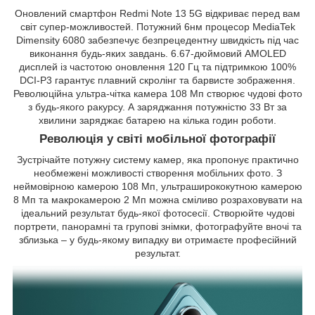
Оновлений смартфон Redmi Note 13 5G відкриває перед вам
світ супер-можливостей. Потужний 6нм процесор MediaTek
Dimensity 6080 забезпечує безпрецедентну швидкість під час
виконання будь-яких завдань. 6.67-дюймовий AMOLED
дисплей із частотою оновлення 120 Гц та підтримкою 100%
DCI-P3 гарантує плавний скролінг та барвисте зображення.
Революційна ультра-чітка камера 108 Мп створює чудові фото
з будь-якого ракурсу. А заряджання потужністю 33 Вт за
хвилини заряджає батарею на кілька годин роботи.
Революція у світі мобільної фотографії
Зустрічайте потужну систему камер, яка пропонує практично
необмежені можливості створення мобільних фото. З
неймовірною камерою 108 Мп, ультраширококутною камерою
8 Мп та макрокамерою 2 Мп можна сміливо розраховувати на
ідеальний результат будь-якої фотосесії. Створюйте чудові
портрети, панорамні та групові знімки, фотографуйте вночі та
зблизька – у будь-якому випадку ви отримаєте професійний
результат.