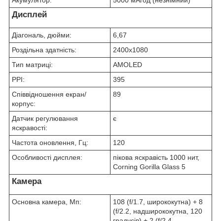
Акумулятор:
5000 мАгод (незнімний)
Дисплей
Діагональ, дюйми:
6,67
Роздільна здатність:
2400x1080
Тип матриці:
AMOLED
PPI:
395
Співвідношення екран/
89
корпус:
Датчик регулювання
є
яскравості:
Частота оновлення, Гц:
120
Особливості дисплея:
пікова яскравість 1000 нит,
Corning Gorilla Glass 5
Камера
Основна камера, Мп:
108 (f/1.7, ширококутна) + 8
(f/2.2, надширококутна, 120
градусів) + 2 (f/2.4,