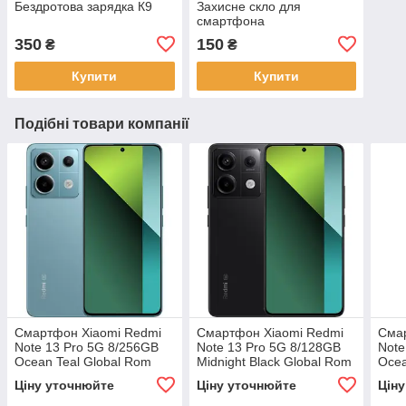
Бездротова зарядка К9
Захисне скло для
смартфона
350
150
₴
₴
Купити
Купити
Подібні товари компанії
Смартфон Xiaomi Redmi
Смартфон Xiaomi Redmi
Сма
Note 13 Pro 5G 8/256GB
Note 13 Pro 5G 8/128GB
Note
Ocean Teal Global Rom
Midnight Black Global Rom
Ocea
Ціну уточнюйте
Ціну уточнюйте
Цін