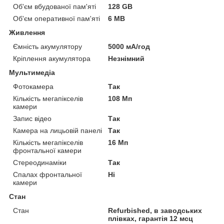
Об'єм вбудованої пам'яті
128 GB
Об'єм оперативної пам'яті
6 MB
Живлення
Ємність акумулятору
5000 мА/год
Кріплення акумулятора
Незнімний
Мультимедіа
Фотокамера
Так
Кількість мегапікселів
108 Мп
камери
Запис відео
Так
Камера на лицьовій панелі
Так
Кількість мегапікселів
16 Мп
фронтальної камери
Стереодинаміки
Так
Спалах фронтальної
Ні
камери
Стан
Стан
Refurbished, в заводських
плівках, гарантія 12 мсц