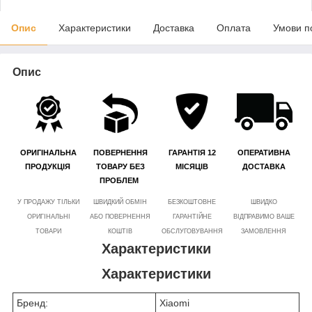
Опис
Характеристики
Доставка
Оплата
Умови п
Опис
ОРИГІНАЛЬНА
ПОВЕРНЕННЯ
ГАРАНТІЯ 12
ОПЕРАТИВНА
ПРОДУКЦІЯ
ТОВАРУ БЕЗ
МІСЯЦІВ
ДОСТАВКА
ПРОБЛЕМ
У ПРОДАЖУ ТІЛЬКИ
ШВИДКИЙ ОБМІН
БЕЗКОШТОВНЕ
ШВИДКО
ОРИГІНАЛЬНІ
АБО ПОВЕРНЕННЯ
ГАРАНТІЙНЕ
ВІДПРАВИМО ВАШЕ
ТОВАРИ
КОШТІВ
ОБСЛУГОВУВАННЯ
ЗАМОВЛЕННЯ
Характеристики
Характеристики
Бренд:
Xiaomi