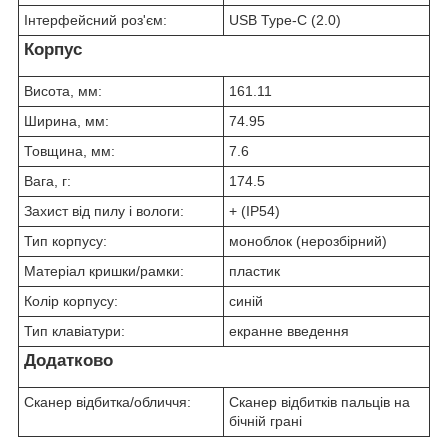
Інтерфейсний роз'єм:
USB Type-C (2.0)
Корпус
Висота, мм:
161.11
Ширина, мм:
74.95
Товщина, мм:
7.6
Вага, г:
174.5
Захист від пилу і вологи:
+ (IP54)
Тип корпусу:
моноблок (нерозбірний)
Матеріал кришки/рамки:
пластик
Колір корпусу:
синій
Тип клавіатури:
екранне введення
Додатково
Сканер відбитка/обличчя:
Сканер відбитків пальців на
бічній грані