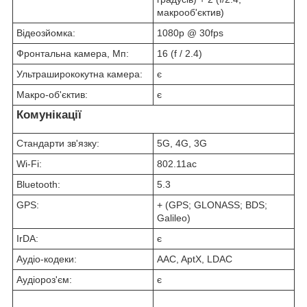
макрооб'єктив)
Відеозйомка:
1080p @ 30fps
Фронтальна камера, Мп:
16 (f / 2.4)
Ультраширококутна камера:
є
Макро-об'єктив:
є
Комунікації
Стандарти зв'язку:
5G, 4G, 3G
Wi-Fi:
802.11ac
Bluetooth:
5.3
GPS:
+ (GPS; GLONASS; BDS;
Galileo)
IrDA:
є
Аудіо-кодеки:
AAC, AptX, LDAC
Аудіороз'єм:
є