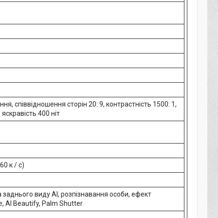
ня, співвідношення сторін 20: 9, контрастність 1500: 1,
 яскравість 400 ніт
0 к / с)
 заднього виду AI, розпізнавання особи, ефект
, AI Beautify, Palm Shutter