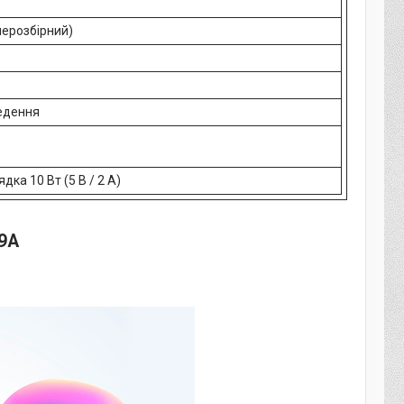
нерозбірний)
едення
дка 10 Вт (5 В / 2 А)
 9A