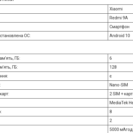
Xiaomi
Redmi 9A
Смартфон
становлена ОС:
Android 10
м'ять, ГБ:
6
'ять, ГБ:
128
ння:
є
:
Nano-SIM
-карт:
2 SIM + карт
MediaTek He
р:
8
2
5000 мАгод