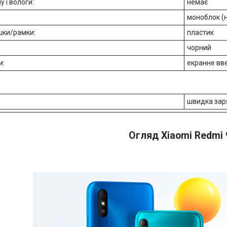
у і вологи:
немає
моноблок (
шки/рамки:
пластик
:
чорний
и:
екранне вв
швидка заря
Огляд Xiaomi Redmi