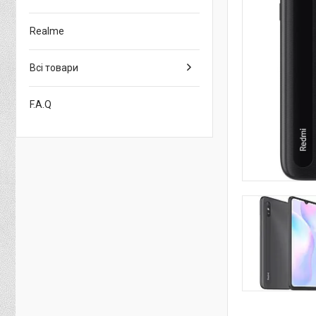
Realme
Всі товари
F.A.Q