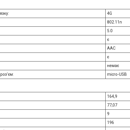
язку:
4G
802.11n
5.0
є
AAC
є
немає
роз'єм:
micro-USB
164,9
77,07
9
196