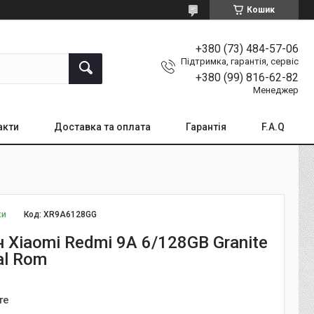
Кошик
+380 (73) 484-57-06
Підтримка, гарантія, сервіс
+380 (99) 816-62-82
Менеджер
акти
Доставка та оплата
Гарантія
F.A.Q
ки
Код:
XR9A6128GG
 Xiaomi Redmi 9A 6/128GB Granite
al Rom
те