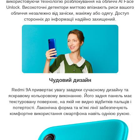
використовуючи технологію розблокування на обличчі AI Face
Unlock. Високоточні детектори миттєво впізнають риси вашого
обличчя незалежно від зачіски, макіяжу або одягу. Доступ
сторонніх до інформації надійно захищений.
Чудовий дизайн
Redmi 9A привертає увагу завдяки сучасному дизайну та
яскравому кольоровому виконанню. Його задня панель має
текстуровану поверхню, на якій не видно відбитків пальців і
потертості. Лаконічна форма та м'які лінії забезпечують
комфортне використання смартфона навіть однією рукою.