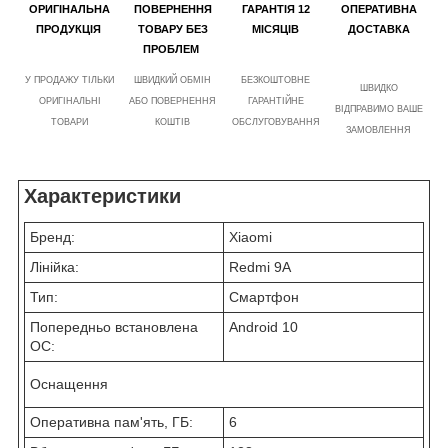
ОРИГІНАЛЬНА
ПОВЕРНЕННЯ
ГАРАНТІЯ 12
ОПЕРАТИВНА
ПРОДУКЦІЯ
ТОВАРУ БЕЗ
МІСЯЦІВ
ДОСТАВКА
ПРОБЛЕМ
У ПРОДАЖУ ТІЛЬКИ
ШВИДКИЙ ОБМІН
БЕЗКОШТОВНЕ
ШВИДКО
ОРИГІНАЛЬНІ
АБО ПОВЕРНЕННЯ
ГАРАНТІЙНЕ
ВІДПРАВИМО ВАШЕ
ТОВАРИ
КОШТІВ
ОБСЛУГОВУВАННЯ
ЗАМОВЛЕННЯ
Характеристики
Бренд:
Xiaomi
Лінійка:
Redmi 9A
Тип:
Смартфон
Попередньо встановлена
Android 10
ОС:
Оснащення
Оперативна пам'ять, ГБ:
6