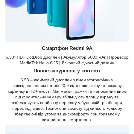
Смартфон Redmi 9A
6,53" HD+ DotDrop дисплей | Акумулятор 5000 мАг | Процесор
MediaTek Helio G25 | Яскравий сучасний дизайн
Повне занурення у контент
6,53 – дюймовий дисплей з кінематографічним
співвідношенням сторін 20:9 відтворює живу та яскраву
картинку в HD+ якості. Мінімальні рамки та непомітний виріз
під фронтальну камеру збільшують площу екрану та
забезпечують серйозну перевагу у будь-якій грі або при
перегляді відео. Технологія захисту від синього кольору
зберігає очі від утоми та дискомфорту при тривалому
використанні смартфона.