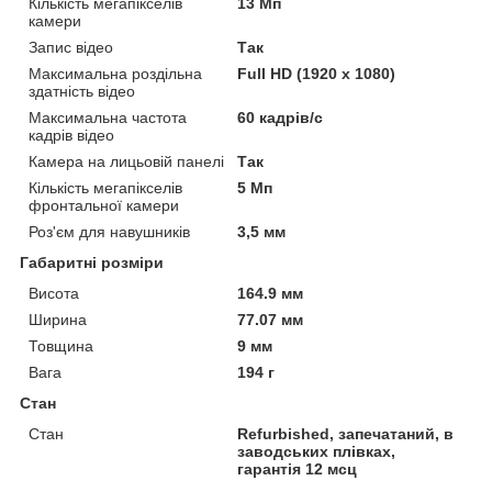
Кількість мегапікселів
13 Мп
камери
Запис відео
Так
Максимальна роздільна
Full HD (1920 x 1080)
здатність відео
Максимальна частота
60 кадрів/с
кадрів відео
Камера на лицьовій панелі
Так
Кількість мегапікселів
5 Мп
фронтальної камери
Роз'єм для навушників
3,5 мм
Габаритні розміри
Висота
164.9 мм
Ширина
77.07 мм
Товщина
9 мм
Вага
194 г
Стан
Стан
Refurbіshed, запечатаний, в
заводських плівках,
гарантія 12 мсц