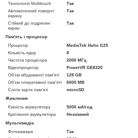
Технологія Multitouch
Так
Автоматичний поворот
Так
екрану
Стійкий до подряпин
Так
екран
Пам'ять і процесор
Процесор
MediaTek Helio G25
Кількість ядер
8
Частота процесора
2000 МГц
Відеопроцесор
PowerVR GE8320
Об'єм вбудованої пам'яті
128 GB
Об'єм оперативної пам'яті
6000 MB
Слоти карти пам'яті
microSD
Живлення
Ємність акумулятору
5000 мА/год
Кріплення акумулятора
Незнімний
Мультимедіа
Фотокамера
Так