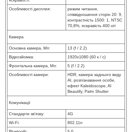
яскравості:
Особливості дисплея:
режим читання,
співвідношення сторін 20: 9,
контрастність 1500: 1, NTSC
70,8%, яскравість 400 ніт
Камера
Основна камера, Мп:
13 (f / 2.2)
Відеозйомка:
1920x1080 (60 к / с)
Фронтальна камера, Мп:
5 (f / 2.2)
Особливості камери:
HDR, камера заднього виду
AI, розпізнавання особи,
ефект Kaleidoscope, AI
Beautify, Palm Shutter
Комунікації
Стандарти зв'язку:
4G
Wi-Fi:
802.11n
Bluetooth:
5.0