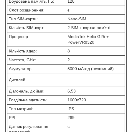
Вбудована пам'ять, ГБ:
128
Слот розширення:
є
Тип SIM-карти:
Nano-SIM
Кількість SIM-карт:
2 SIM + картка пам'яті
Процесор:
MediaTek Helio G25 +
PowerVR8320
Кількість ядер:
8
Частота, GHz:
2
Акумулятор:
5000 мАгод (незнімний)
Дисплей
Діагональ, дюйми:
6,53
Роздільна здатність:
1600x720
Тип матриці:
IPS
PPI:
269
Датчик регулювання
є