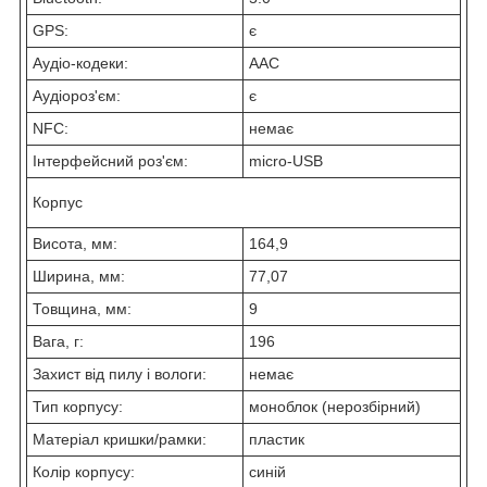
GPS:
є
Аудіо-кодеки:
AAC
Аудіороз'єм:
є
NFC:
немає
Інтерфейсний роз'єм:
micro-USB
Корпус
Висота, мм:
164,9
Ширина, мм:
77,07
Товщина, мм:
9
Вага, г:
196
Захист від пилу і вологи:
немає
Тип корпусу:
моноблок (нерозбірний)
Матеріал кришки/рамки:
пластик
Колір корпусу:
синій