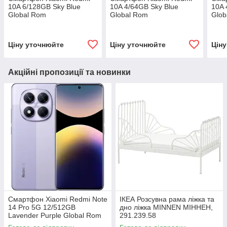
10A 6/128GB Sky Blue
10A 4/64GB Sky Blue
10A 
Global Rom
Global Rom
Glob
мсц.
Ціну уточнюйте
Ціну уточнюйте
Цін
Акційні пропозиції та новинки
Смартфон Xiaomi Redmi Note
ІКЕА Розсувна рама ліжка та
14 Pro 5G 12/512GB
дно ліжка MINNEN МІННЕН,
Lavender Purple Global Rom
291.239.58