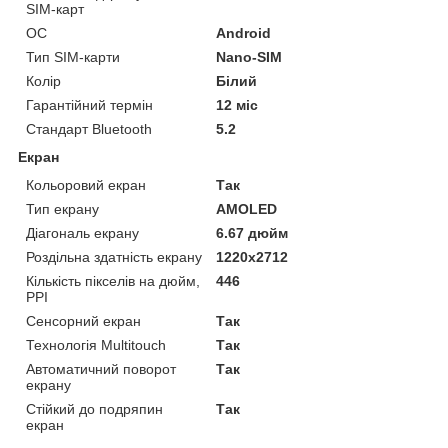
SIM-карт
ОС
Android
Тип SIM-карти
Nano-SIM
Колір
Білий
Гарантійний термін
12 міс
Стандарт Bluetooth
5.2
Екран
Кольоровий екран
Так
Тип екрану
AMOLED
Діагональ екрану
6.67 дюйм
Роздільна здатність екрану
1220x2712
Кількість пікселів на дюйм,
446
PPI
Сенсорний екран
Так
Технологія Multitouch
Так
Автоматичний поворот
Так
екрану
Стійкий до подряпин
Так
екран