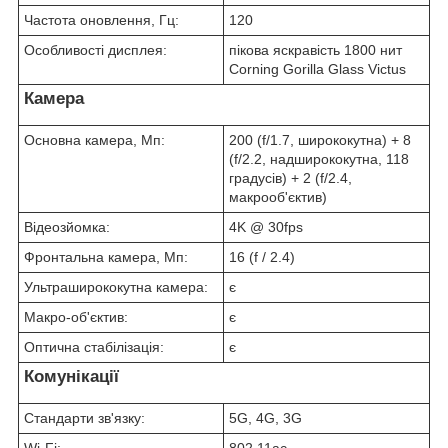
Частота оновлення, Гц:
120
Особливості дисплея:
пікова яскравість 1800 нит
Corning Gorilla Glass Victus
Камера
Основна камера, Мп:
200 (f/1.7, ширококутна) + 8
(f/2.2, надширококутна, 118
градусів) + 2 (f/2.4,
макрооб'єктив)
Відеозйомка:
4K @ 30fps
Фронтальна камера, Мп:
16 (f / 2.4)
Ультраширококутна камера:
є
Макро-об'єктив:
є
Оптична стабілізація:
є
Комунікації
Стандарти зв'язку:
5G, 4G, 3G