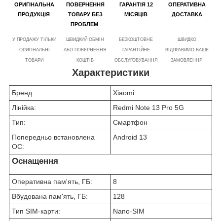
ОРИГІНАЛЬНА
ПОВЕРНЕННЯ
ГАРАНТІЯ 12
ОПЕРАТИВНА
ПРОДУКЦІЯ
ТОВАРУ БЕЗ
МІСЯЦІВ
ДОСТАВКА
ПРОБЛЕМ
У ПРОДАЖУ ТІЛЬКИ
ШВИДКИЙ ОБМІН
БЕЗКОШТОВНЕ
ШВИДКО
ОРИГІНАЛЬНІ
АБО ПОВЕРНЕННЯ
ГАРАНТІЙНЕ
ВІДПРАВИМО ВАШЕ
ТОВАРИ
КОШТІВ
ОБСЛУГОВУВАННЯ
ЗАМОВЛЕННЯ
Характеристики
Бренд:
Xiaomi
Лінійка:
Redmi Note 13 Pro 5G
Тип:
Смартфон
Попередньо встановлена
Android 13
ОС:
Оснащення
Оперативна пам'ять, ГБ:
8
Вбудована пам'ять, ГБ:
128
Тип SIM-карти:
Nano-SIM