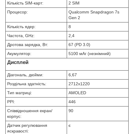
Кількість SIM-карт:
2 SIM
Процесор:
Qualcomm Snapdragon 7s
Gen 2
Кількість ядер:
8
Частота, GHz:
2,4
Дротова зарядка, Вт:
67 (PD 3.0)
Акумулятор:
5100 мАг (незнімний)
Дисплей
Діагональ, дюйми:
6,67
Роздільна здатність:
2712x1220
Тип матриці:
AMOLED
PPI:
446
Співвідношення екран/
90
корпус:
Датчик регулювання
є
яскравості: