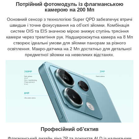
Потрійний фотомодуль із флагманською
камерою на 200 Мп
Основний сенсор з технологією Super QPD забезпечує втричі
швидше і точне фокусування на об'єкті зйомки. Комбінація
систем OIS та EIS значною мірою знижує ступінь трясіння
камери через тремтіння рук. Надширококутна камера на 8 Мп
створює ідеальні умови для зйомки панорам за різного
освітлення. Макро-датчика на 2 Мп достатньо для детальної
предметної зйомки на невеликих відстанях.
Професійний об'єктив
Флагманський дизайн лінз 7P та покриття ALD із наднизьким