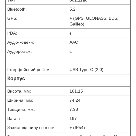
Wi-Fi:
802.11ac
Bluetooth:
5.2
GPS:
+ (GPS; GLONASS; BDS;
Galileo)
IrDA:
є
Аудіо-кодеки:
AAC
Аудіороз'єм:
є
Інтерфейсний роз'єм:
USB Type-C (2.0)
Корпус
Висота, мм:
161.15
Ширина, мм:
74.24
Товщина, мм:
7.98
Вага, г:
187
Захист від пилу і вологи:
+ (IP54)