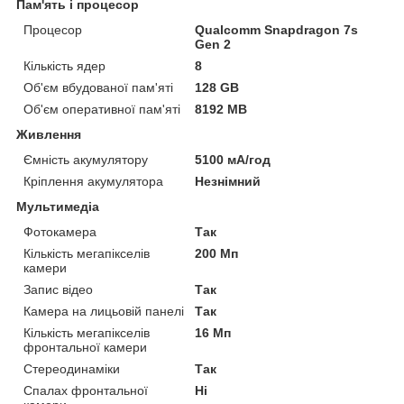
Пам'ять і процесор
Процесор
Qualcomm Snapdragon 7s
Gen 2
Кількість ядер
8
Об'єм вбудованої пам'яті
128 GB
Об'єм оперативної пам'яті
8192 MB
Живлення
Ємність акумулятору
5100 мА/год
Кріплення акумулятора
Незнімний
Мультимедіа
Фотокамера
Так
Кількість мегапікселів
200 Мп
камери
Запис відео
Так
Камера на лицьовій панелі
Так
Кількість мегапікселів
16 Мп
фронтальної камери
Стереодинаміки
Так
Спалах фронтальної
Ні