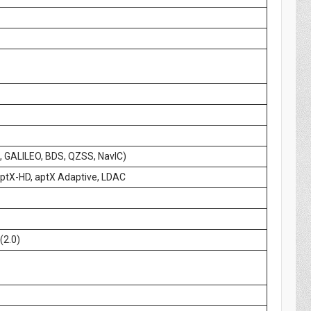
 GALILEO, BDS, QZSS, NavIC)
aptX-HD, aptX Adaptive, LDAC
(2.0)