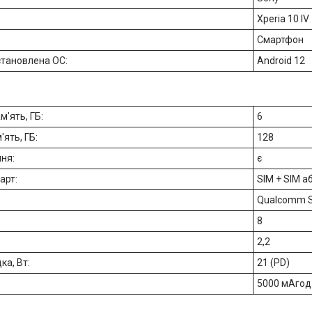
Xperia 10 IV
Смартфон
становлена ОС:
Android 12
м'ять, ГБ:
6
'ять, ГБ:
128
ння:
є
карт:
SIM + SIM а
Qualcomm S
:
8
2,2
ка, Вт:
21 (PD)
5000 мАгод