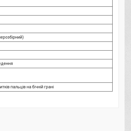
нерозбірний)
едення
тків пальців на бічній грані