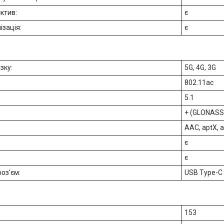
єктив:
є
ізація:
є
зку:
5G, 4G, 3G
802.11ac
5.1
+ (GLONASS,
AAC, aptX, 
є
є
роз'єм:
USB Type-C 
153