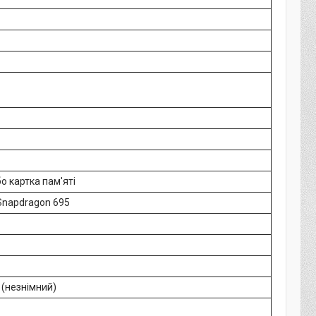
бо картка пам'яті
napdragon 695
 (незнімний)