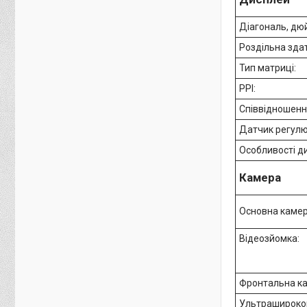
Діагональ, дю
Роздільна здат
Тип матриці:
PPI:
Співвідношенн
Датчик регулю
Особливості д
Камера
Основна камер
Відеозйомка:
Фронтальна ка
Ультрашироко