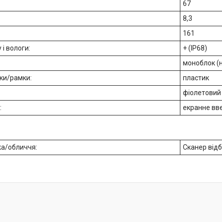
67
8,3
161
 і вологи:
+ (IP68)
моноблок (
ки/рамки:
пластик
фіолетовий
:
екранне вв
ка/обличчя:
Сканер відби