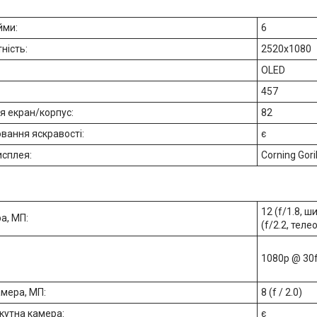
йми:
6
ність:
2520x1080
OLED
457
я екран/корпус:
82
вання яскравості:
є
исплея:
Corning Goril
12 (f/1.8, ш
а, МП:
(f/2.2, теле
1080p @ 30
мера, МП:
8 (f / 2.0)
кутна камера:
є