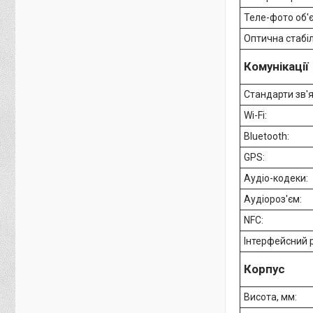
Теле-фото об'
Оптична стабіл
Комунікації
Стандарти зв'я
Wi-Fi:
Bluetooth:
GPS:
Аудіо-кодеки:
Аудіороз'єм:
NFC:
Інтерфейсний 
Корпус
Висота, мм: