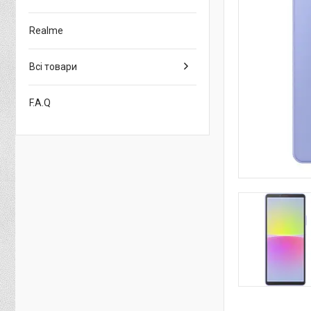
Realme
Всі товари
F.A.Q