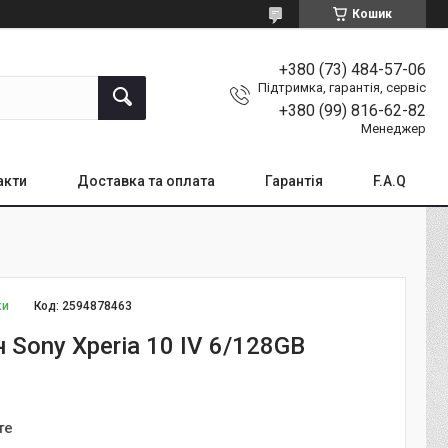
Кошик
+380 (73) 484-57-06
Підтримка, гарантія, сервіс
+380 (99) 816-62-82
Менеджер
акти
Доставка та оплата
Гарантія
F.A.Q
ки
Код:
2594878463
Sony Xperia 10 IV 6/128GB
те