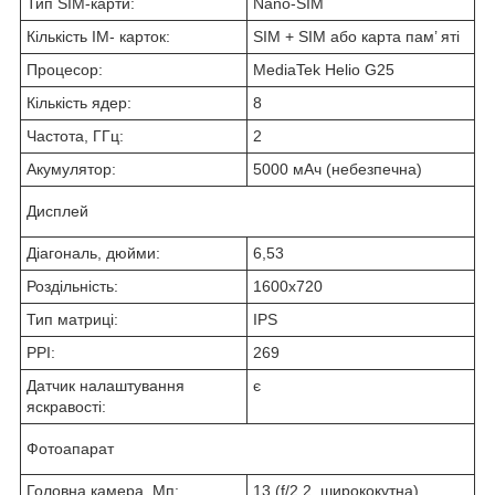
Тип SIM-карти:
Nano-SIM
Кількість IM- карток:
SIM + SIM або карта пам’ яті
Процесор:
MediaTek Helio G25
Кількість ядер:
8
Частота, ГГц:
2
Акумулятор:
5000 мАч (небезпечна)
Дисплей
Діагональ, дюйми:
6,53
Роздільність:
1600x720
Тип матриці:
IPS
PPI:
269
Датчик налаштування
є
яскравості:
Фотоапарат
Головна камера, Мп:
13 (f/2.2, ширококутна)