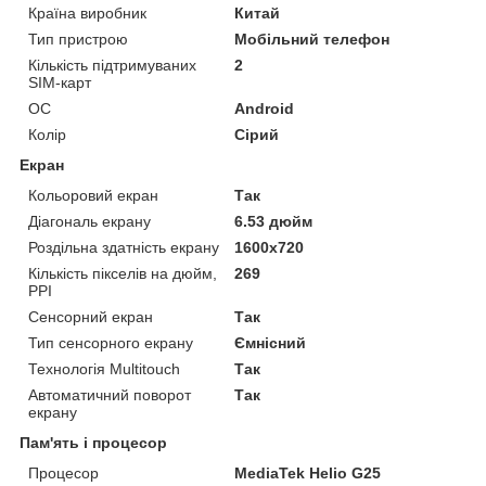
Країна виробник
Китай
Тип пристрою
Мобільний телефон
Кількість підтримуваних
2
SIM-карт
ОС
Android
Колір
Сірий
Екран
Кольоровий екран
Так
Діагональ екрану
6.53 дюйм
Роздільна здатність екрану
1600x720
Кількість пікселів на дюйм,
269
PPI
Сенсорний екран
Так
Тип сенсорного екрану
Ємнісний
Технологія Multitouch
Так
Автоматичний поворот
Так
екрану
Пам'ять і процесор
Процесор
MediaTek Helio G25