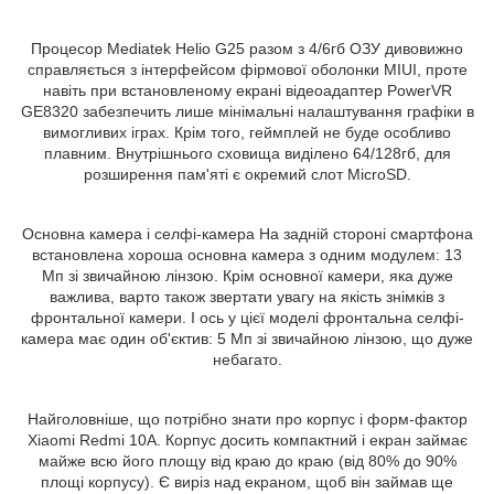
Процесор Mediatek Helio G25 разом з 4/6гб ОЗУ дивовижно
справляється з інтерфейсом фірмової оболонки MIUI, проте
навіть при встановленому екрані відеоадаптер PowerVR
GE8320 забезпечить лише мінімальні налаштування графіки в
вимогливих іграх. Крім того, геймплей не буде особливо
плавним. Внутрішнього сховища виділено 64/128гб, для
розширення пам'яті є окремий слот MicroSD.
Основна камера і селфі-камера На задній стороні смартфона
встановлена ​​хороша основна камера з одним модулем: 13
Мп зі звичайною лінзою. Крім основної камери, яка дуже
важлива, варто також звертати увагу на якість знімків з
фронтальної камери. І ось у цієї моделі фронтальна селфі-
камера має один об'єктив: 5 Мп зі звичайною лінзою, що дуже
небагато.
Найголовніше, що потрібно знати про корпус і форм-фактор
Xiaomi Redmi 10A. Корпус досить компактний і екран займає
майже всю його площу від краю до краю (від 80% до 90%
площі корпусу). Є виріз над екраном, щоб він займав ще