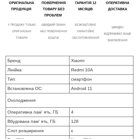
ОРИГІНАЛЬНА
ПОВЕРНЕННЯ
ГАРАНТІЯ 12
ОПЕРАТИВНА
ПРОДУКЦІЯ
ТОВАРУ БЕЗ
МІСЯЦІВ
ДОСТАВКА
ПРОБЛЕМ
У ПРОДАЖУ ТІЛЬКИ
ШВИДКИЙ ОБМІН
БЕЗКОШТОВНЕ
ШВИДКО
ОРИГІНАЛЬНІ
АБО ПОВЕРНЕННЯ
ГАРАНТІЙНЕ
ВІДПРАВИМО ВАШЕ
ТОВАРИ
КОШТІВ
ОБСЛУГОВУВАННЯ
ЗАМОВЛЕННЯ
Бренд:
Xiaomi
Лінійка:
Redmi 10A
Тип:
смартфон
Встановлена ОС:
Android 11
Охолодження
Оперативна пам' ять, ГБ:
4
Вбудована пам' ять, ГБ:
128
Слот розширення:
є