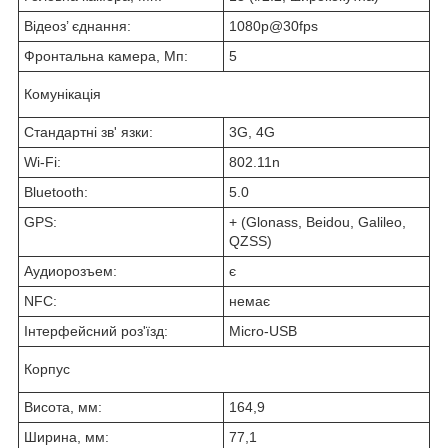
Відеоз’ єднання:
1080p@30fps
Фронтальна камера, Мп:
5
Комунікація
Стандартні зв' язки:
3G, 4G
Wi-Fi:
802.11n
Bluetooth:
5.0
GPS:
+ (Glonass, Beidou, Galileo,
QZSS)
Аудиорозъем:
є
NFC:
немає
Інтерфейсний роз'їзд:
Micro-USB
Корпус
Висота, мм:
164,9
Ширина, мм:
77,1