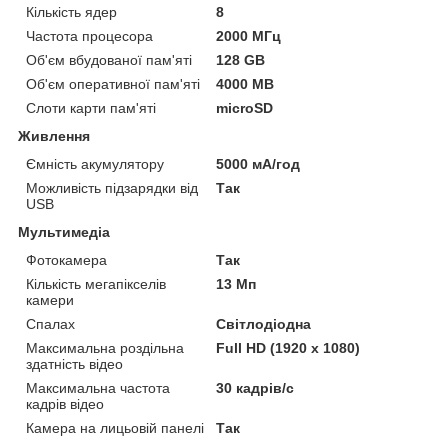
Кількість ядер
8
Частота процесора
2000 МГц
Об'єм вбудованої пам'яті
128 GB
Об'єм оперативної пам'яті
4000 MB
Слоти карти пам'яті
microSD
Живлення
Ємність акумулятору
5000 мА/год
Можливість підзарядки від
Так
USB
Мультимедіа
Фотокамера
Так
Кількість мегапікселів
13 Мп
камери
Спалах
Світлодіодна
Максимальна роздільна
Full HD (1920 x 1080)
здатність відео
Максимальна частота
30 кадрів/с
кадрів відео
Камера на лицьовій панелі
Так