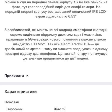
більше місця на передній панелі корпусу. Як ви вже бачили на
фото, тут краплеподібний виріз для селфі-камери. На
передній стороні корпусу розташований величезний IPS LCD-
екран з діагоналлю 6.53″
З особливостей, які мають не всі андроїд-смартфони сьогодні,
окремо виділяємо підтримку двох сим-карт і можливість
працювати в 5G-мережах нового покоління з максимальною
швидкістю 100 Мб/с. Так ось Xiaomi Redmi 10A — це
двосімковий самртфон, тому ви зможете поєднувати в одному
пристрої відразу два телефони. Це, звичайно, зручно і змушує
детальніше придивитися до цієї моделі.
Приховати
Характеристики
Основні
Виробник
Xiaomi