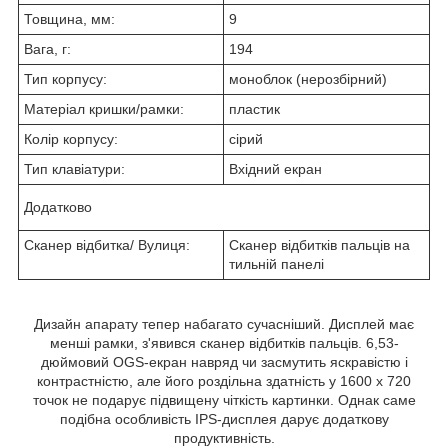
Товщина, мм:
9
Вага, г:
194
Тип корпусу:
моноблок (нерозбірний)
Матеріал кришки/рамки:
пластик
Колір корпусу:
сірий
Тип клавіатури:
Вхідний екран
Додатково
Сканер відбитка/ Вулиця:
Сканер відбитків пальців на
тильній панелі
Дизайн апарату тепер набагато сучасніший. Дисплей має
менші рамки, з'явився сканер відбитків пальців. 6,53-
дюймовий OGS-екран навряд чи засмутить яскравістю і
контрастністю, але його роздільна здатність у 1600 x 720
точок не подарує підвищену чіткість картинки. Однак саме
подібна особливість IPS-дисплея дарує додаткову
продуктивність.