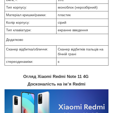
Тип корпусу:
моноблок (нерозбірний)
Матеріал кришки/рамки:
пластик
Колір корпусу:
сірий
Тип клавіатури:
екранне введення
Додатково
Сканер відбитка/обличчя:
Сканер відбитків пальців на
бічній грані
стереодинаміки:
є
Огляд Xiaomi Redmi Note 11 4G
Досконалість на ім’я Redmi