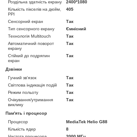
Роздільна здатність екрану
2400*1080
Кількість пікселів на дюйм,
405
PPI
Сенсорний екран
Так
Тип сенсорного екрану
Ємнісний
Технологія Multitouch
Так
Автоматичний поворот
Так
екрану
Стійкий до подряпин
Так
екран
Дзвінки
Гучний зв'язок
Так
Світлова індикація подій
Так
Режим польоту
Так
Очікування/утримання
Так
виклику
Пам'ять і процесор
Процесор
MediaTek Helio G88
Кількість ядер
8
Частота процесора
2000 МГц