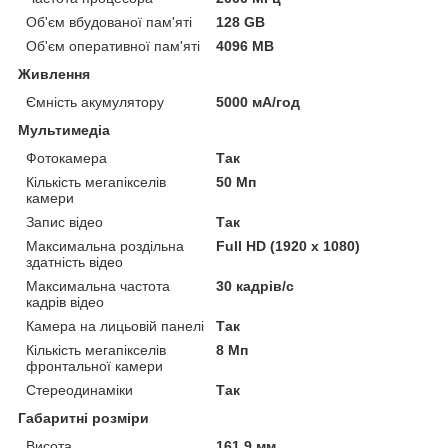
Об'єм вбудованої пам'яті
128 GB
Об'єм оперативної пам'яті
4096 MB
Живлення
Ємність акумулятору
5000 мА/год
Мультимедіа
Фотокамера
Так
Кількість мегапікселів
50 Мп
камери
Запис відео
Так
Максимальна роздільна
Full HD (1920 x 1080)
здатність відео
Максимальна частота
30 кадрів/с
кадрів відео
Камера на лицьовій панелі
Так
Кількість мегапікселів
8 Мп
фронтальної камери
Стереодинаміки
Так
Габаритні розміри
Висота
161.9 мм