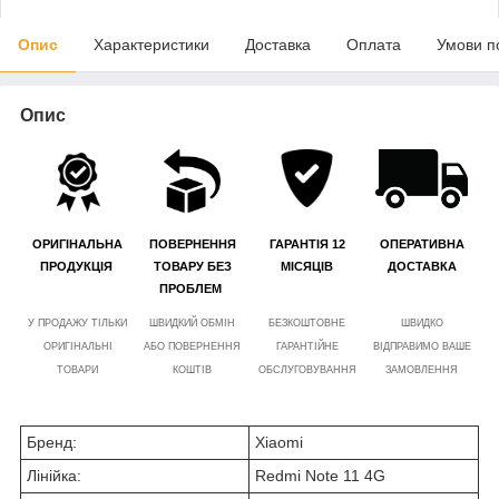
Опис
Характеристики
Доставка
Оплата
Умови п
Опис
ОРИГІНАЛЬНА
ПОВЕРНЕННЯ
ГАРАНТІЯ 12
ОПЕРАТИВНА
ПРОДУКЦІЯ
ТОВАРУ БЕЗ
МІСЯЦІВ
ДОСТАВКА
ПРОБЛЕМ
У ПРОДАЖУ ТІЛЬКИ
ШВИДКИЙ ОБМІН
БЕЗКОШТОВНЕ
ШВИДКО
ОРИГІНАЛЬНІ
АБО ПОВЕРНЕННЯ
ГАРАНТІЙНЕ
ВІДПРАВИМО ВАШЕ
ТОВАРИ
КОШТІВ
ОБСЛУГОВУВАННЯ
ЗАМОВЛЕННЯ
Бренд:
Xiaomi
Лінійка:
Redmi Note 11 4G