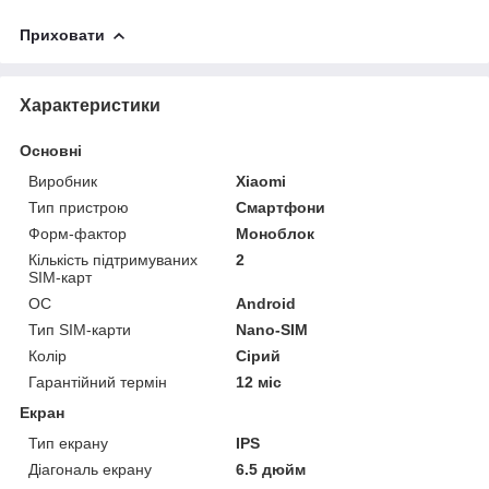
Приховати
Характеристики
Основні
Виробник
Xiaomi
Тип пристрою
Смартфони
Форм-фактор
Моноблок
Кількість підтримуваних
2
SIM-карт
ОС
Android
Тип SIM-карти
Nano-SIM
Колір
Сірий
Гарантійний термін
12 міс
Екран
Тип екрану
IPS
Діагональ екрану
6.5 дюйм