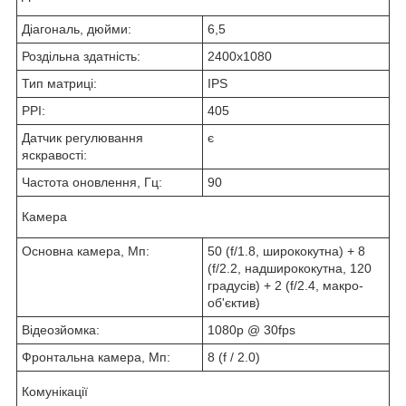
Діагональ, дюйми:
6,5
Роздільна здатність:
2400x1080
Тип матриці:
IPS
PPI:
405
Датчик регулювання
є
яскравості:
Частота оновлення, Гц:
90
Камера
Основна камера, Мп:
50 (f/1.8, ширококутна) + 8
(f/2.2, надширококутна, 120
градусів) + 2 (f/2.4, макро-
об'єктив)
Відеозйомка:
1080p @ 30fps
Фронтальна камера, Мп:
8 (f / 2.0)
Комунікації