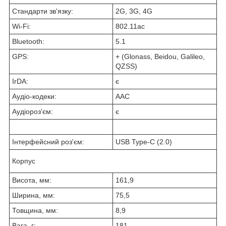
Стандарти зв'язку:
2G, 3G, 4G
Wi-Fi:
802.11ac
Bluetooth:
5.1
GPS:
+ (Glonass, Beidou, Galileo,
QZSS)
IrDA:
є
Аудіо-кодеки:
AAC
Аудіороз'єм:
є
Інтерфейсний роз'єм:
USB Type-C (2.0)
Корпус
Висота, мм:
161,9
Ширина, мм:
75,5
Товщина, мм:
8,9
Вага, г:
181