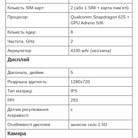
Кількість SIM-карт:
2 (або 1 SIM + карта пам'яті)
Процесор:
Qualcomm Snapdragon 625 +
GPU Adreno 506
Кількість ядер:
8
Частота, GHz:
2
Акумулятор:
4100 мАг (нез'ємна)
Дисплей
Діагональ, дюйми:
5
Роздільна здатність:
1280х720
Тип матриці:
IPS
PPI:
293
Датчик регулювання
є
яскравості:
Особливості дисплея:
захисне скло 2.5D
Камера