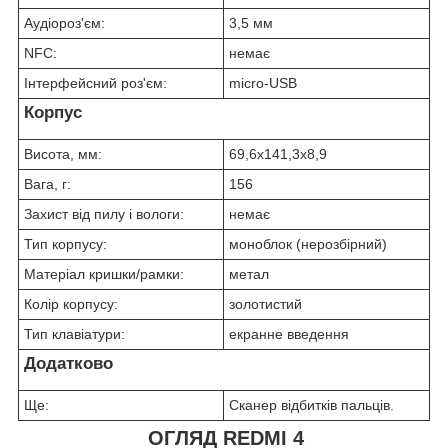
Аудіороз'єм:
3,5 мм
NFC:
немає
Інтерфейсний роз'єм:
micro-USB
Корпус
Висота, мм:
69,6х141,3х8,9
Вага, г:
156
Захист від пилу і вологи:
немає
Тип корпусу:
моноблок (нерозбірний)
Матеріал кришки/рамки:
метал
Колір корпусу:
золотистий
Тип клавіатури:
екранне введення
Додатково
Ще:
Сканер відбитків пальців.
ОГЛЯД REDMI 4