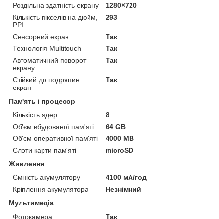
Роздільна здатність екрану
1280×720
Кількість пікселів на дюйм,
293
PPI
Сенсорний екран
Так
Технологія Multitouch
Так
Автоматичний поворот
Так
екрану
Стійкий до подряпин
Так
екран
Пам'ять і процесор
Кількість ядер
8
Об'єм вбудованої пам'яті
64 GB
Об'єм оперативної пам'яті
4000 MB
Слоти карти пам'яті
microSD
Живлення
Ємність акумулятору
4100 мА/год
Кріплення акумулятора
Незнімний
Мультимедіа
Фотокамера
Так