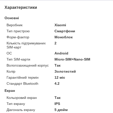
Характеристики
Основні
Виробник
Xiaomi
Тип пристрою
Смартфони
Форм-фактор
Моноблок
Кількість підтримуваних
2
SIM-карт
ОС
Android
Тип SIM-карти
Micro-SIM+Nano-SIM
Вологозахищений корпус
Так
Колір
Золотистий
Гарантійний термін
12 міс
Стандарт Bluetooth
4.2
Екран
Кольоровий екран
Так
Тип екрану
IPS
Діагональ екрану
5 дюйм