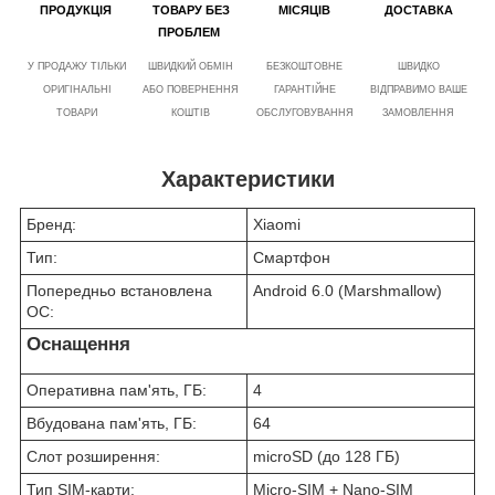
ПРОДУКЦІЯ
ТОВАРУ БЕЗ
МІСЯЦІВ
ДОСТАВКА
ПРОБЛЕМ
У ПРОДАЖУ ТІЛЬКИ
ШВИДКИЙ ОБМІН
БЕЗКОШТОВНЕ
ШВИДКО
ОРИГІНАЛЬНІ
АБО ПОВЕРНЕННЯ
ГАРАНТІЙНЕ
ВІДПРАВИМО ВАШЕ
ТОВАРИ
КОШТІВ
ОБСЛУГОВУВАННЯ
ЗАМОВЛЕННЯ
Характеристики
Бренд:
Xiaomi
Тип:
Смартфон
Попередньо встановлена
Android 6.0 (Marshmallow)
ОС:
Оснащення
Оперативна пам'ять, ГБ:
4
Вбудована пам'ять, ГБ:
64
Слот розширення:
microSD (до 128 ГБ)
Тип SIM-карти:
Micro-SIM + Nano-SIM