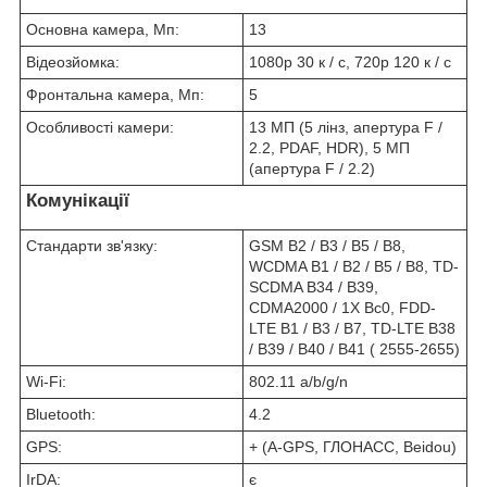
Основна камера, Мп:
13
Відеозйомка:
1080p 30 к / с, 720p 120 к / с
Фронтальна камера, Мп:
5
Особливості камери:
13 МП (5 лінз, апертура F /
2.2, PDAF, HDR), 5 МП
(апертура F / 2.2)
Комунікації
Стандарти зв'язку:
GSM B2 / B3 / B5 / B8,
WCDMA B1 / B2 / B5 / B8, TD-
SCDMA B34 / B39,
CDMA2000 / 1X Bc0, FDD-
LTE B1 / B3 / B7, TD-LTE B38
/ B39 / B40 / B41 ( 2555-2655)
Wi-Fi:
802.11 a/b/g/n
Bluetooth:
4.2
GPS:
+ (A-GPS, ГЛОНАСС, Beidou)
IrDA:
є