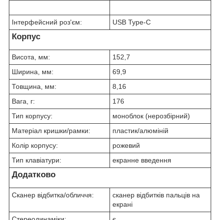
Інтерфейсний роз'єм:
USB Type-C
Корпус
Висота, мм:
152,7
Ширина, мм:
69,9
Товщина, мм:
8,16
Вага, г:
176
Тип корпусу:
моноблок (нерозбірний)
Матеріал кришки/рамки:
пластик/алюміній
Колір корпусу:
рожевий
Тип клавіатури:
екранне введення
Додатково
Сканер відбитка/обличчя:
сканер відбитків пальців на
екрані
Стереодинаміки:
є