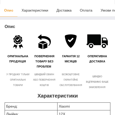
Опис
Характеристики
Доставка
Оплата
Умови п
Опис
ОРИГІНАЛЬНА
ПОВЕРНЕННЯ
ГАРАНТІЯ 12
ОПЕРАТИВНА
ПРОДУКЦІЯ
ТОВАРУ БЕЗ
МІСЯЦІВ
ДОСТАВКА
ПРОБЛЕМ
У ПРОДАЖУ ТІЛЬКИ
ШВИДКИЙ ОБМІН
БЕЗКОШТОВНЕ
ШВИДКО
ОРИГІНАЛЬНІ
АБО ПОВЕРНЕННЯ
ГАРАНТІЙНЕ
ВІДПРАВИМО ВАШЕ
ТОВАРИ
КОШТІВ
ОБСЛУГОВУВАННЯ
ЗАМОВЛЕННЯ
Характеристики
Бренд:
Xiaomi
Лінійка:
12X