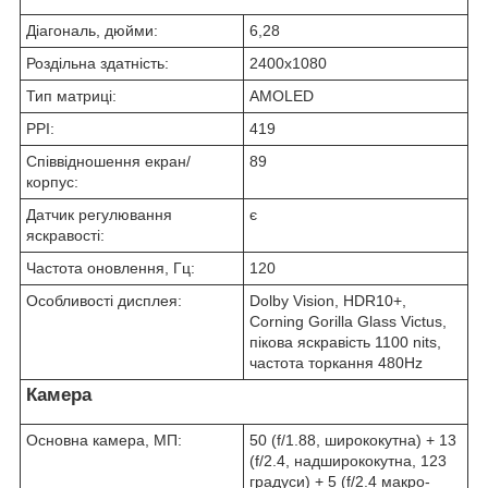
Діагональ, дюйми:
6,28
Роздільна здатність:
2400x1080
Тип матриці:
AMOLED
PPI:
419
Співвідношення екран/
89
корпус:
Датчик регулювання
є
яскравості:
Частота оновлення, Гц:
120
Особливості дисплея:
Dolby Vision, HDR10+,
Corning Gorilla Glass Victus,
пікова яскравість 1100 nits,
частота торкання 480Hz
Камера
Основна камера, МП:
50 (f/1.88, ширококутна) + 13
(f/2.4, надширококутна, 123
градуси) + 5 (f/2.4 макро-