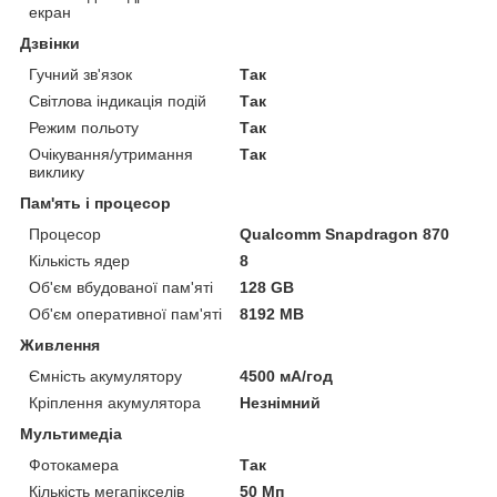
екран
Дзвінки
Гучний зв'язок
Так
Світлова індикація подій
Так
Режим польоту
Так
Очікування/утримання
Так
виклику
Пам'ять і процесор
Процесор
Qualcomm Snapdragon 870
Кількість ядер
8
Об'єм вбудованої пам'яті
128 GB
Об'єм оперативної пам'яті
8192 MB
Живлення
Ємність акумулятору
4500 мА/год
Кріплення акумулятора
Незнімний
Мультимедіа
Фотокамера
Так
Кількість мегапікселів
50 Мп