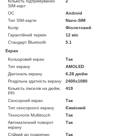
Кількість підтримуваних
2
SIM-карт
ОС
Android
Тип SIM-карти
Nano-SIM
Колір
Фіолетовий
Гарантійний термін
12 міс
Стандарт Bluetooth
5.1
Екран
Кольоровий екран
Так
Тип екрану
AMOLED
Діагональ екрану
6.28 дюйм
Роздільна здатність екрану
2400x1080
Кількість пікселів на дюйм,
419
PPI
Сенсорний екран
Так
Тип сенсорного екрану
Ємнісний
Технологія Multitouch
Так
Автоматичний поворот
Так
екрану
Стійкий до подряпин
Так