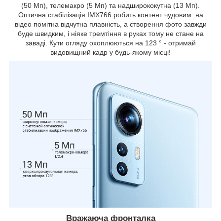
(50 Мп), телемакро (5 Мп) та надширококутна (13 Мп).
Оптична стабілізація IMX766 робить контент чудовим: на
відео помітна відчутна плавність, а створення фото завжди
буде швидким, і ніяке тремтіння в руках тому не стане на
заваді. Кути огляду охоплюються на 123 ° - отримай
видовищний кадр у будь-якому місці!
Вражаюча фронталка