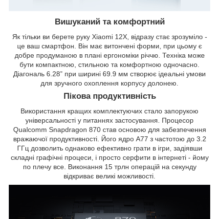
Вишуканий та комфортний
Як тільки ви берете руку Xiaomi 12X, відразу стає зрозуміло -
це ваш смартфон. Він має витончені форми, при цьому є
добре продуманою в плані ергономіки річчю. Техніка може
бути компактною, стильною та комфортною одночасно.
Діагональ 6.28” при ширині 69.9 мм створює ідеальні умови
для зручного охоплення корпусу долонею.
Пікова продуктивність
Використання кращих комплектуючих стало запорукою
універсальності у питаннях застосування. Процесор
Qualcomm Snapdragon 870 став основою для забезпечення
вражаючої продуктивності. Його ядро ​​A77 з частотою до 3.2
ГГц дозволить однаково ефективно грати в ігри, задіявши
складні графічні процеси, і просто серфити в інтернеті - йому
по плечу все. Виконання 15 трлн операцій на секунду
відкриває великі можливості.