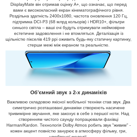
DisplayMate він отримав оцінку A+, що означає, що перед
вами є висококласний екран кінематографічного рівня.
Роздільна здатність 2400x1080, частота оновлення 120 Гц,
підтримка DCI-P3 (68 млрд кольорів) і HDR10+, фільтри
синього світла – ваші очі будуть отримувати неймовірне
естетичне задоволення і не втомляться. Деталізація із
щільністю пікселів 419 ppi оживить будь-яку статичну картинку,
стерши межі між екраном та реальністю.
Об'ємний звук з 2-х динаміків
Важливою складовою якісної мобільної техніки став звук. Два
симетрично розташовані динаміки створюють насичене
тривимірне звучання, яке закохує в себе з першої ноти. Над
створенням чистого саунду попрацювали фахівці
Harman/Kardon. Технологія Dolby Atmos робить звук "живим" -
кожен акцент повністю занурює в атмосферу фільму, гри,
улюбленої мелодії.