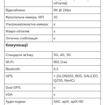
об'єктив)
Відеозйомка:
8K @ 24fps
Фронтальна камера, МП:
32
Ультраширококутна камера:
є
Макро-об'єктив:
є
Оптична стабілізація:
є
Комунікації
Стандарти зв'язку:
5G, 4G, 3G
Wi-Fi:
802.11ax
Bluetooth:
5.2
GPS:
+ (GLONASS, BDS, GALILEO,
QZSS, NavIC)
Dual GPS:
є
IrDA:
є
Аудіо-кодеки:
AAC, aptX, aptX HD