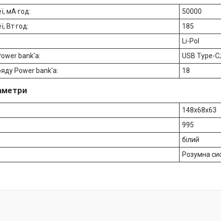
ї, мА·год:
50000
ї, Вт·год:
185
Li-Pol
Power bank'a:
USB Type-C
ряду Power bank'a:
18
раметри
148x68x63
995
білий
Розумна сис