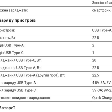
Зовнішній 
можна заряджати:
смартфони, 
заряду пристроїв
ристроїв:
USB Type-A
ність, Вт:
22.5
дів USB Type-A:
2
дів USB Type-C:
1
ряджання USB Type-C, Вт:
20
ряджання USB Type-A, Вт:
22.5
яджання USB Type-A (другий порт), Вт:
22.5
ння заряду USB Type-A:
4.5V-5A; 5V
ння заряду USB Type-C:
5V-3A; 9V-2
токолів швидкого заряджання:
Quick Charge
батареї