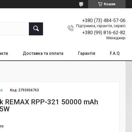
Кошик
+380 (73) 484-57-06
Підтримка, гарантія, сервіс
+380 (99) 816-62-82
Менеджер
акти
Доставка та оплата
Гарантія
F.A.Q
ки
Код:
2793904763
k REMAX RPP-321 50000 mAh
.5W
те