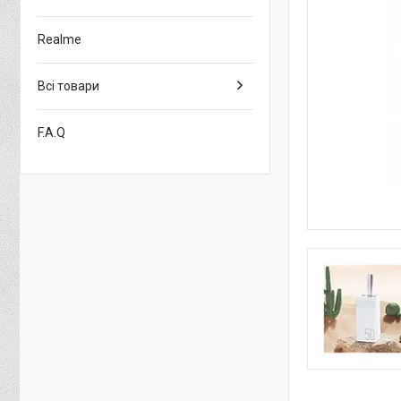
Realme
Всі товари
F.A.Q