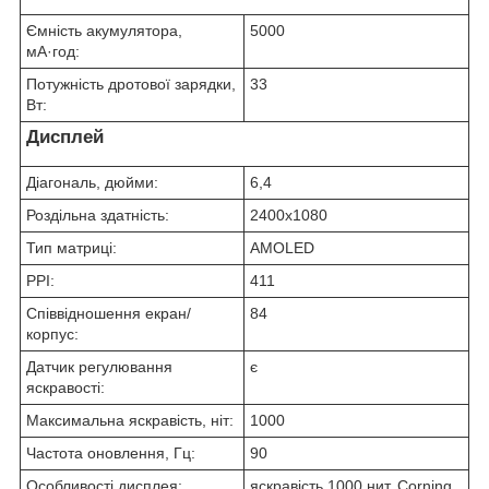
Ємність акумулятора,
5000
мА·год:
Потужність дротової зарядки,
33
Вт:
Дисплей
Діагональ, дюйми:
6,4
Роздільна здатність:
2400x1080
Тип матриці:
AMOLED
PPI:
411
Співвідношення екран/
84
корпус:
Датчик регулювання
є
яскравості:
Максимальна яскравість, ніт:
1000
Частота оновлення, Гц:
90
Особливості дисплея:
яскравість 1000 нит, Corning