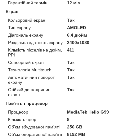
Гарантійний термін
12 міс
Екран
Кольоровий екран
Так
Тип екрану
AMOLED
Діагональ екрану
6.4 дюйм
Роздільна здатність екрану
2400x1080
Кількість пікселів на дюйм,
411
PPI
Сенсорний екран
Так
Технологія Multitouch
Так
Автоматичний поворот
Так
екрану
Стійкий до подряпин
Так
екран
Пам'ять і процесор
Процесор
MediaTek Helio G99
Кількість ядер
8
Об'єм вбудованої пам'яті
256 GB
Об'єм оперативної пам'яті
8192 MB