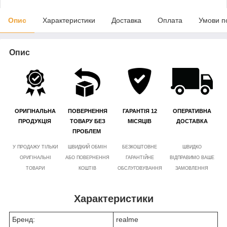
Опис
Характеристики
Доставка
Оплата
Умови п
Опис
ОРИГІНАЛЬНА
ПОВЕРНЕННЯ
ГАРАНТІЯ 12
ОПЕРАТИВНА
ПРОДУКЦІЯ
ТОВАРУ БЕЗ
МІСЯЦІВ
ДОСТАВКА
ПРОБЛЕМ
У ПРОДАЖУ ТІЛЬКИ
ШВИДКИЙ ОБМІН
БЕЗКОШТОВНЕ
ШВИДКО
ОРИГІНАЛЬНІ
АБО ПОВЕРНЕННЯ
ГАРАНТІЙНЕ
ВІДПРАВИМО ВАШЕ
ТОВАРИ
КОШТІВ
ОБСЛУГОВУВАННЯ
ЗАМОВЛЕННЯ
Характеристики
Бренд:
realme