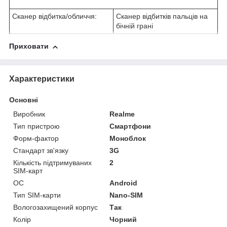
Сканер відбитка/обличчя:
Сканер відбитків пальців на
бічній грані
Приховати
Характеристики
Основні
Виробник
Realme
Тип пристрою
Смартфони
Форм-фактор
Моноблок
Стандарт зв'язку
3G
Кількість підтримуваних
2
SIM-карт
ОС
Android
Тип SIM-карти
Nano-SIM
Вологозахищений корпус
Так
Колір
Чорний