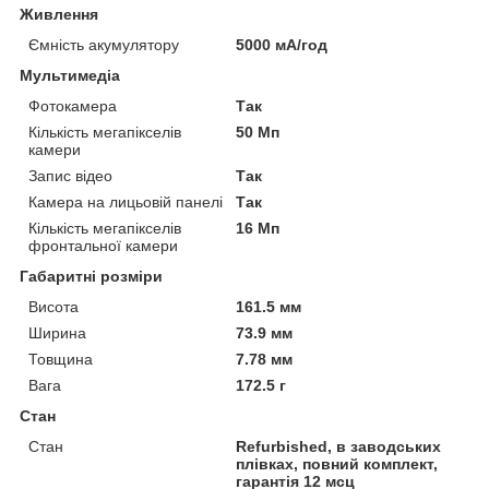
Живлення
Ємність акумулятору
5000 мА/год
Мультимедіа
Фотокамера
Так
Кількість мегапікселів
50 Мп
камери
Запис відео
Так
Камера на лицьовій панелі
Так
Кількість мегапікселів
16 Мп
фронтальної камери
Габаритні розміри
Висота
161.5 мм
Ширина
73.9 мм
Товщина
7.78 мм
Вага
172.5 г
Стан
Стан
Refurbished, в заводських
плівках, повний комплект,
гарантія 12 мсц