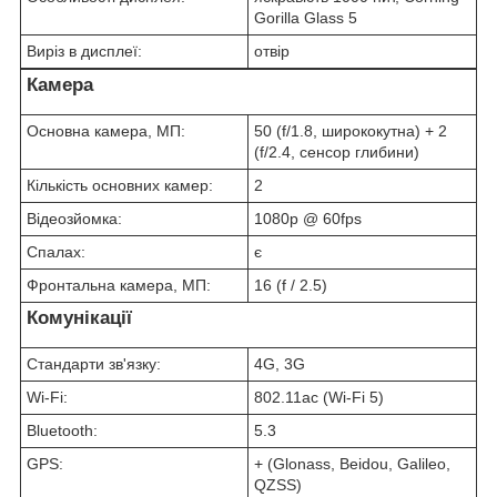
Gorilla Glass 5
Виріз в дисплеї:
отвір
Камера
Основна камера, МП:
50 (f/1.8, ширококутна) + 2
(f/2.4, сенсор глибини)
Кількість основних камер:
2
Відеозйомка:
1080p @ 60fps
Спалах:
є
Фронтальна камера, МП:
16 (f / 2.5)
Комунікації
Стандарти зв'язку:
4G, 3G
Wi-Fi:
802.11ac (Wi-Fi 5)
Bluetooth:
5.3
GPS:
+ (Glonass, Beidou, Galileo,
QZSS)