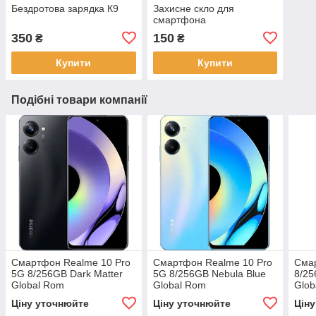
Бездротова зарядка К9
Захисне скло для
смартфона
350
150
₴
₴
Купити
Купити
Подібні товари компанії
Смартфон Realme 10 Pro
Смартфон Realme 10 Pro
Смар
5G 8/256GB Dark Matter
5G 8/256GB Nebula Blue
8/25
Global Rom
Global Rom
Glob
Ціну уточнюйте
Ціну уточнюйте
Цін