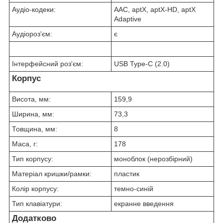
Аудіо-кодеки:
AAC, aptX, aptX-HD, aptX
Adaptive
Аудіороз'єм:
є
Інтерфейсний роз'єм:
USB Type-C (2.0)
Корпус
Висота, мм:
159,9
Ширина, мм:
73,3
Товщина, мм:
8
Маса, г:
178
Тип корпусу:
моноблок (нерозбірний)
Матеріал кришки/рамки:
пластик
Колір корпусу:
темно-синій
Тип клавіатури:
екранне введення
Додатково