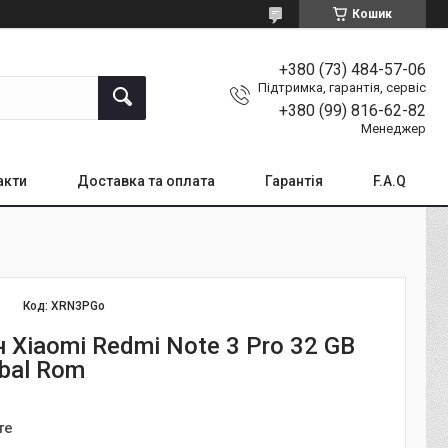
Кошик
+380 (73) 484-57-06
Підтримка, гарантія, сервіс
+380 (99) 816-62-82
Менеджер
акти
Доставка та оплата
Гарантія
F.A.Q
Код:
XRN3PGo
Xiaomi Redmi Note 3 Pro 32 GB
obal Rom
те