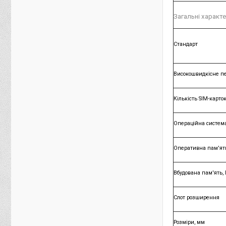
Загальні характ
Стандарт
Високошвидкісне п
Кількість SIM-карто
Операційна систем
Оперативна пам'ять
Вбудована пам'ять, 
Слот розширення
Розміри, мм