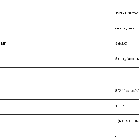
1920x1080 точе
світлодіодна
, МП
5 (f/2.0)
5 лінз, діафра
802.11 a/b/g/n/a
4.1 LE
+ (A-GPS, GLON
є