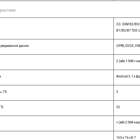
еристики
2G: GSM B2/B3
B1/B3/B7 TDD-L
ередавання даних
GPRS, EDGE, HS
к
2 (або 1 SIM + к
а
Android 5.1 з ф
, ГБ
3
ГБ
32
+ (або 2 SIM-ка
150 x 76 x 8.7