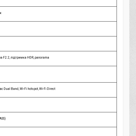
к
гма F2.2, підтримка HDR, panorama
c Dual Band, Wi-Fi hotspot, Wi-Fi Direct
ASS)