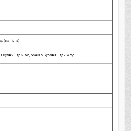
год (незнімна)
я музики — до 60 год, режим очікування — до 264 год