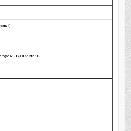
остний)
ragon 650 + GPU Adreno 510