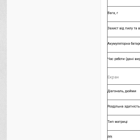
Вага, г
Захист від пилу та 
Акумуляторна батар
Час роботи (дані ви
Екран
Діагональ, дюйми
Роздільна здатність
Тип матриці
PPI