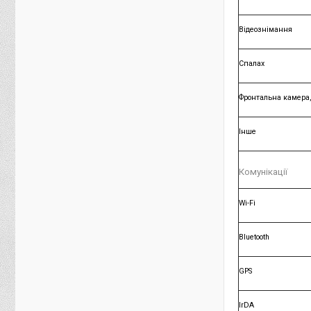
Відеознімання
Спалах
Фронтальна камера
Інше
Комунікації
Wi-Fi
Bluetooth
GPS
IrDA