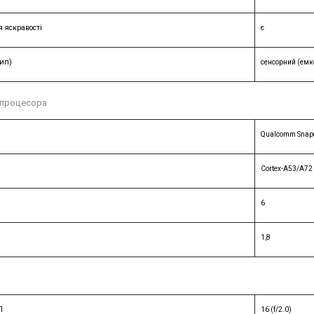
 яскравості
є
ип)
сенсорний (емк
 процесора
Qualcomm Snapd
Cortex-A53/A72
6
1,8
П
16 (f/2.0)