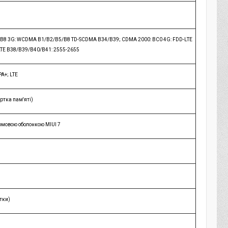
/B8 3G: WCDMA B1/B2/B5/B8 TD-SCDMA B34/B39; CDMA 2000: BC0 4G: FDD-LTE
TE B38/B39/B40/B41: 2555-2655
PA+; LTE
артка пам'яті)
ірмовою оболонкою MIUI 7
ртки)