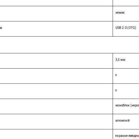
немає
єм
USB 2.0 (OTG)
3,5 мм
є
є
моноблок (неро
алюміній
екранне введе