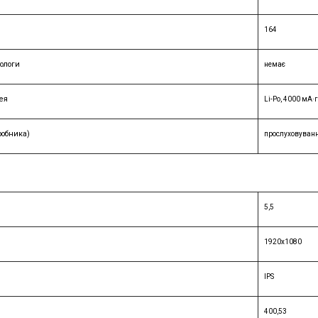
164
вологи
немає
ея
Li-Po, 4000 мА·
робника)
прослуховуванн
5,5
1920х1080
IPS
400,53