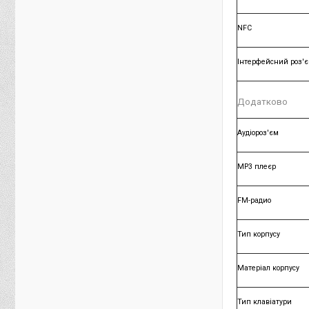
NFC
Інтерфейсний роз'
Додатково
Аудіороз'єм
MP3 плеєр
FM-радио
Тип корпусу
Матеріал корпусу
Тип клавіатури