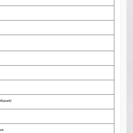
збірний)
ння