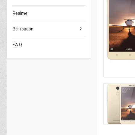
Realme
Всі товари
F.A.Q