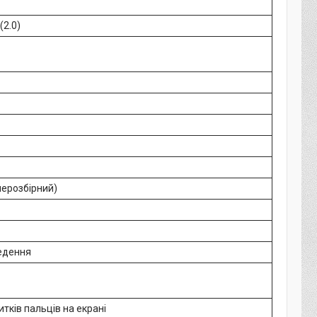
(2.0)
нерозбірний)
едення
итків пальців на екрані