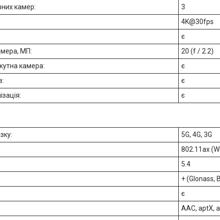
вних камер:
3
4K@30fps
є
мера, МП:
20 (f / 2.2)
кутна камера:
є
в:
є
ізація:
є
зку:
5G, 4G, 3G
802.11ax (Wi
5.4
+ (Glonass, 
є
AAC, aptX, 