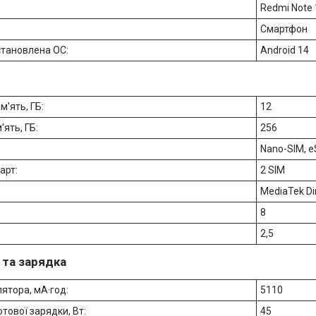
Redmi Note 
Смартфон
становлена ОС:
Android 14
м'ять, ГБ:
12
'ять, ГБ:
256
Nano-SIM, e
карт:
2 SIM
MediaTek Di
:
8
2,5
 та зарядка
лятора, мА·год:
5110
тової зарядки, Вт:
45