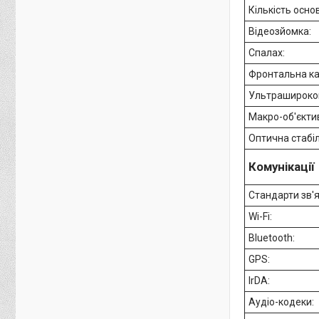
Кількість осно
Відеозйомка:
Спалах:
Фронтальна ка
Ультрашироко
Макро-об'єкти
Оптична стабіл
Комунікації
Стандарти зв'я
Wi-Fi:
Bluetooth:
GPS:
IrDA:
Аудіо-кодеки: