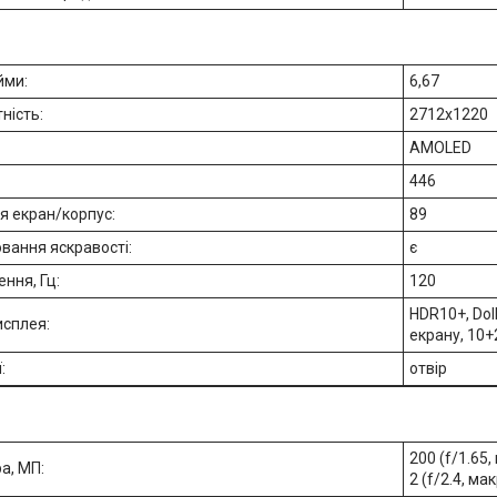
йми:
6,67
ність:
2712x1220
AMOLED
446
я екран/корпус:
89
вання яскравості:
є
ення, Гц:
120
HDR10+, Dolb
исплея:
екрану, 10+2b
ї:
отвір
200 (f/1.65,
а, МП:
2 (f/2.4, ма