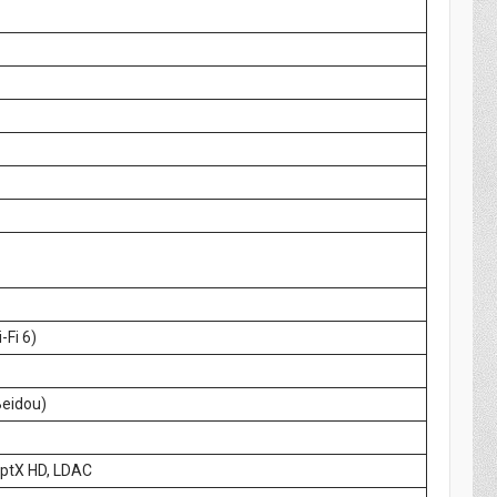
-Fi 6)
Beidou)
aptX HD, LDAC