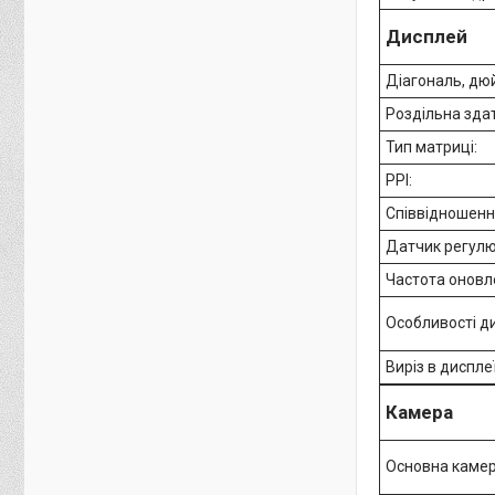
Дисплей
Діагональ, дю
Роздільна здат
Тип матриці:
PPI:
Співвідношенн
Датчик регулю
Частота оновл
Особливості д
Виріз в диспле
Камера
Основна камер