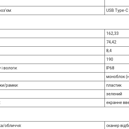
роз'єм:
USB Type-C 
162,33
74,42
8,4
190
 і вологи:
IP68
моноблок (
ки/рамки:
пластик
зелений
:
екранне вв
ка/обличчя:
сканер відб