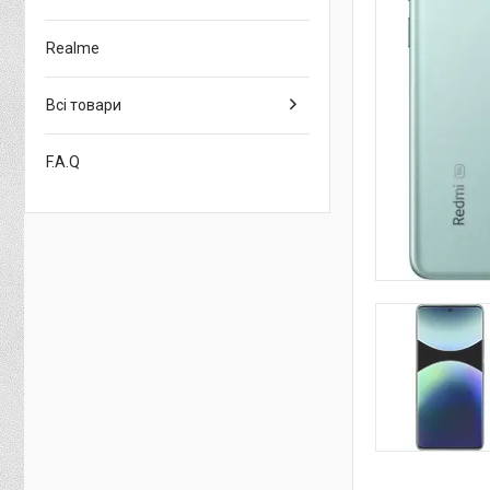
Realme
Всі товари
F.A.Q