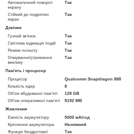
Автоматичний поворот
Так
екрану
Стійкий до подряпин
Так
екран
Дзвінки
Гучний зв'язок
Так
Світлова індикація подій
Так
Режим польоту
Так
Очікування/утримання
Так
виклику
Пам'ять і процесор
Процесор
Qualcomm Snapdragon 888
Кількість ядер
8
Об'єм вбудованої пам'яті
128 GB
Об'єм оперативної пам'яті
8192 MB
Живлення
Ємність акумулятору
5000 мА/год
Кріплення акумулятора
Незнімний
Функція бездротової
Так