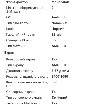
Форм-фактор
Моноблок
Кількість підтримуваних
2
SIM-карт
ОС
Android
Тип SIM-карти
Nano-SIM
Колір
Чорний
Гарантійний термін
12 міс
Стандарт Bluetooth
5.2
Тип матриці
AMOLED
Екран
Кольоровий екран
Так
Тип екрану
AMOLED
Діагональ екрану
6.67 дюйм
Роздільна здатність екрану
2400*1080
Кількість пікселів на дюйм,
386
PPI
Сенсорний екран
Так
Тип сенсорного екрану
Ємнісний
Технологія Multitouch
Так