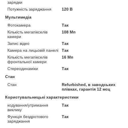
зарядки
Потужність заряджання
120 В
Мультимедіа
Фотокамера
Так
Кількість мегапікселів
108 Мп
камери
Запис відео
Так
Камера на лицьовій панелі
Так
Кількість мегапікселів
16 Мп
фронтальної камери
Стереодинаміки
Так
Стан
Стан
Refurbished, в заводських
плівках, гарантія 12 мсц
Користувальницькі характеристики
кодування/утримання
Так
виклику
Функція бездротового
Так
заряджання