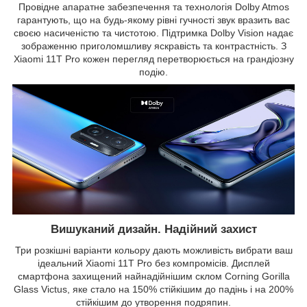
Провідне апаратне забезпечення та технологія Dolby Atmos
гарантують, що на будь-якому рівні гучності звук вразить вас
своєю насиченістю та чистотою. Підтримка Dolby Vision надає
зображенню приголомшливу яскравість та контрастність. З
Xiaomi 11T Pro кожен перегляд перетворюється на грандіозну
подію.
Вишуканий дизайн. Надійний захист
Три розкішні варіанти кольору дають можливість вибрати ваш
ідеальний Xiaomi 11T Pro без компромісів. Дисплей
смартфона захищений найнадійнішим склом Corning Gorilla
Glass Victus, яке стало на 150% стійкішим до падінь і на 200%
стійкішим до утворення подряпин.