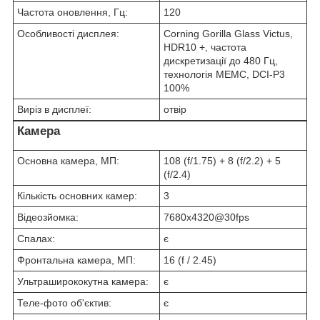
Частота оновлення, Гц:
120
Особливості дисплея:
Corning Gorilla Glass Victus,
HDR10 +, частота
дискретизації до 480 Гц,
технологія MEMC, DCI-P3
100%
Виріз в дисплеї:
отвір
Камера
Основна камера, МП:
108 (f/1.75) + 8 (f/2.2) + 5
(f/2.4)
Кількість основних камер:
3
Відеозйомка:
7680x4320@30fps
Спалах:
є
Фронтальна камера, МП:
16 (f / 2.45)
Ультраширококутна камера:
є
Теле-фото об'єктив:
є