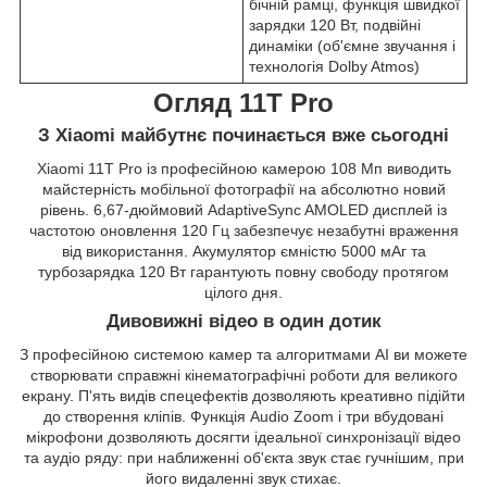
бічній рамці, функція швидкої
зарядки 120 Вт, подвійні
динаміки (об'ємне звучання і
технологія Dolby Atmos)
Огляд 11T Pro
З Xiaomi майбутнє починається вже сьогодні
Xiaomi 11T Pro із професійною камерою 108 Мп виводить
майстерність мобільної фотографії на абсолютно новий
рівень. 6,67-дюймовий AdaptiveSync AMOLED дисплей із
частотою оновлення 120 Гц забезпечує незабутні враження
від використання. Акумулятор ємністю 5000 мАг та
турбозарядка 120 Вт гарантують повну свободу протягом
цілого дня.
Дивовижні відео в один дотик
З професійною системою камер та алгоритмами AI ви можете
створювати справжні кінематографічні роботи для великого
екрану. П'ять видів спецефектів дозволяють креативно підійти
до створення кліпів. Функція Audio Zoom і три вбудовані
мікрофони дозволяють досягти ідеальної синхронізації відео
та аудіо ряду: при наближенні об'єкта звук стає гучнішим, при
його видаленні звук стихає.