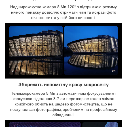
Надширококутна камера 8 Мп 120° з підтримкою режиму
нічного пейзажу дозволяє отримати чіткі та яскраві фото
нічного життя у всій його пишності.
Збережіть непомітну красу мікросвіту
Телемакрокамера 5 Мп з автоматичним фокусуванням і
фокусною відстанню 3-7 см перетворює кожен знімок
крихітного об'єкта на шедевр фотомистецтва, що не
поступається фотографіям, зробленим на професійному
обладнанні.