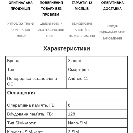
ОРИГІНАЛЬНА
ПОВЕРНЕННЯ
ГАРАНТІЯ 12
ОПЕРАТИВНА
ПРОДУКЦІЯ
ТОВАРУ БЕЗ
МІСЯЦІВ
ДОСТАВКА
ПРОБЛЕМ
У ПРОДАЖУ ТІЛЬКИ
ШВИДКИЙ ОБМІН
БЕЗКОШТОВНЕ
ШВИДКО
ОРИГІНАЛЬНІ
АБО ПОВЕРНЕННЯ
ГАРАНТІЙНЕ
ВІДПРАВИМО ВАШЕ
ТОВАРИ
КОШТІВ
ОБСЛУГОВУВАННЯ
ЗАМОВЛЕННЯ
Характеристики
Бренд:
Xiaomi
Тип:
Смартфон
Попередньо встановлена
Android 11
ОС:
Оснащення
Оперативна пам'ять, ГБ:
8
Вбудована пам'ять, ГБ:
128
Тип SIM-карти:
Nano-SIM
Кількість SIM-карт:
2 SIM