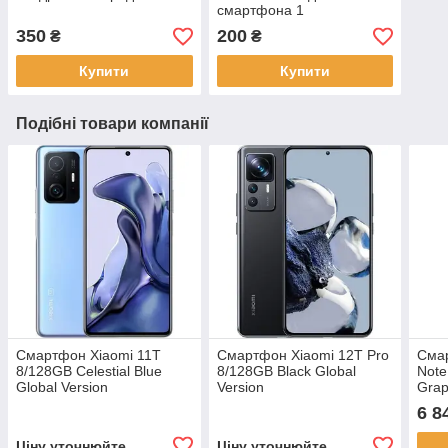
смартфона 1
350
200
₴
₴
Купити
Купити
Подібні товари компанії
Смартфон Xiaomi 11T
Смартфон Xiaomi 12T Pro
Сма
8/128GB Celestial Blue
8/128GB Black Global
Note
Global Version
Version
Grap
6 8
Ціну уточнюйте
Ціну уточнюйте