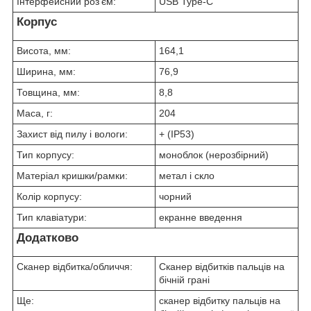
Інтерфейсний роз'єм:
USB Type-C
Корпус
Висота, мм:
164,1
Ширина, мм:
76,9
Товщина, мм:
8,8
Маса, г:
204
Захист від пилу і вологи:
+ (IP53)
Тип корпусу:
моноблок (нерозбірний)
Матеріал кришки/рамки:
метал і скло
Колір корпусу:
чорний
Тип клавіатури:
екранне введення
Додатково
Сканер відбитка/обличчя:
Сканер відбитків пальців на
бічній грані
Ще:
сканер відбитку пальців на