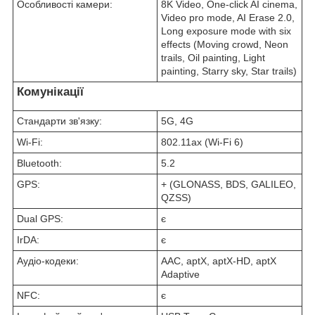
Особливості камери:
8K Video, One-click AI cinema,
Video pro mode, AI Erase 2.0,
Long exposure mode with six
effects (Moving crowd, Neon
trails, Oil painting, Light
painting, Starry sky, Star trails)
Комунікації
Стандарти зв'язку:
5G, 4G
Wi-Fi:
802.11ax (Wi-Fi 6)
Bluetooth:
5.2
GPS:
+ (GLONASS, BDS, GALILEO,
QZSS)
Dual GPS:
є
IrDA:
є
Аудіо-кодеки:
AAC, aptX, aptX-HD, aptX
Adaptive
NFC:
є