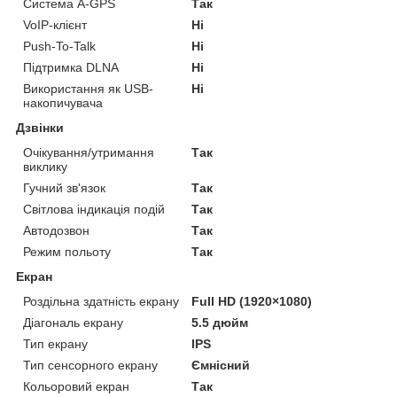
Система A-GPS
Так
VoIP-клієнт
Ні
Push-To-Talk
Ні
Підтримка DLNA
Ні
Використання як USB-
Ні
накопичувача
Дзвінки
Очікування/утримання
Так
виклику
Гучний зв'язок
Так
Світлова індикація подій
Так
Автодозвон
Так
Режим польоту
Так
Екран
Роздільна здатність екрану
Full HD (1920×1080)
Діагональ екрану
5.5 дюйм
Тип екрану
IPS
Тип сенсорного екрану
Ємнісний
Кольоровий екран
Так