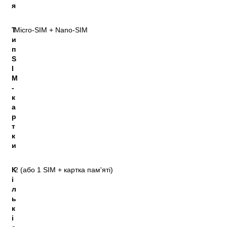
я
Т
Micro-SIM + Nano-SIM
и
п
S
I
M
-
к
а
р
т
к
и
К
2 (або 1 SIM + картка пам'яті)
і
л
ь
к
і