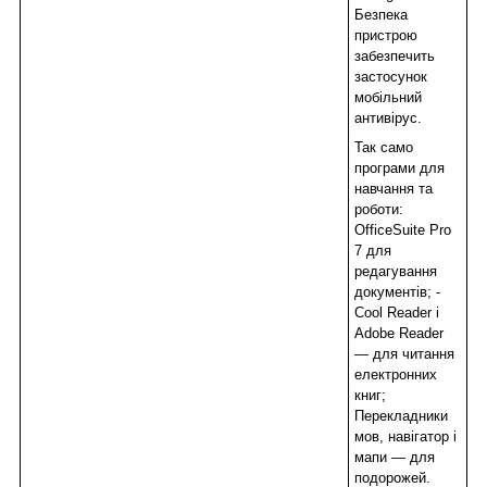
Безпека
пристрою
забезпечить
застосунок
мобільний
антивірус.
Так само
програми для
навчання та
роботи:
OfficeSuite Pro
7 для
редагування
документів; -
Cool Reader і
Adobe Reader
— для читання
електронних
книг;
Перекладники
мов, навігатор і
мапи — для
подорожей.