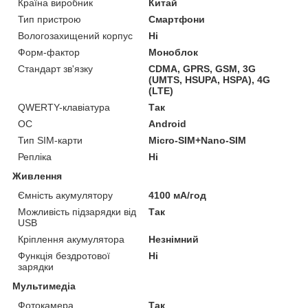
Країна виробник
Китай
Тип пристрою
Смартфони
Вологозахищений корпус
Ні
Форм-фактор
Моноблок
Стандарт зв'язку
CDMA, GPRS, GSM, 3G
(UMTS, HSUPA, HSPA), 4G
(LTE)
QWERTY-клавіатура
Так
ОС
Android
Тип SIM-карти
Micro-SIM+Nano-SIM
Репліка
Ні
Живлення
Ємність акумулятору
4100 мА/год
Можливість підзарядки від
Так
USB
Кріплення акумулятора
Незнімний
Функція бездротової
Ні
зарядки
Мультимедіа
Фотокамера
Так