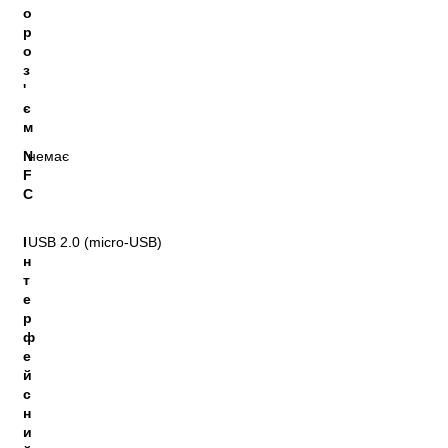
о
р
о
з
'
є
м
N
немає
F
C
І
USB 2.0 (micro-USB)
н
т
е
р
ф
е
й
с
н
и