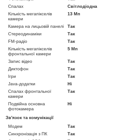
Спалах
Світлодіодна
Кількість мегапікселів
13 Мп
камери
Камера на лицьовій панелі
Так
Стереодинаміки
Так
FM-радіо
Так
Кількість мегапікселів
5 Мп
фронтальної камери
Запис відео
Так
Диктофон
Так
Ігри
Так
Java-додатки
Ні
Спалах фронтальної
Так
камери
Подвійна основна
Ні
фотокамера
Зв'язок та комунікації
Модем
Так
Синхронізація з ПК
Так