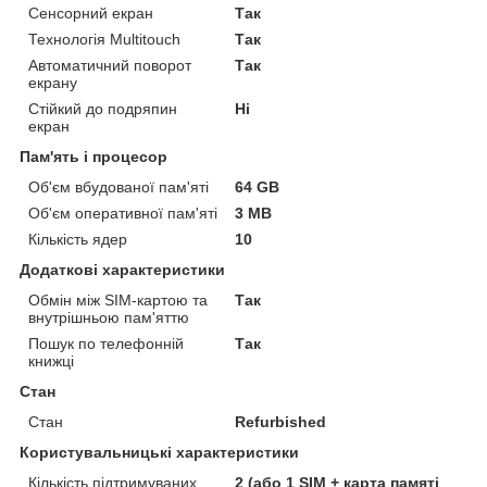
Сенсорний екран
Так
Технологія Multitouch
Так
Автоматичний поворот
Так
екрану
Стійкий до подряпин
Ні
екран
Пам'ять і процесор
Об'єм вбудованої пам'яті
64 GB
Об'єм оперативної пам'яті
3 MB
Кількість ядер
10
Додаткові характеристики
Обмін між SIM-картою та
Так
внутрішньою пам'яттю
Пошук по телефонній
Так
книжці
Стан
Стан
Refurbished
Користувальницькі характеристики
Кількість підтримуваних
2 (або 1 SIM + карта памяті