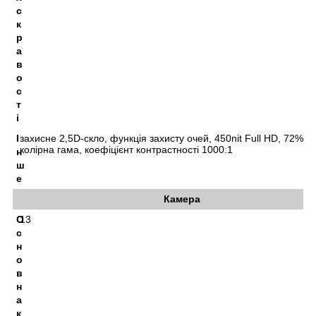
с
к
р
а
в
о
с
т
і
І
захисне 2,5D-скло, функція захисту очей, 450nit Full HD, 72% 
колірна гама, коефіцієнт контрастності 1000:1
н
ш
е
Камера
О
13
с
н
о
в
н
а
к