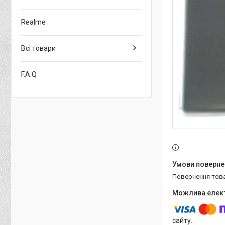
Realme
Всі товари
F.A.Q
повернення тов
сайту.