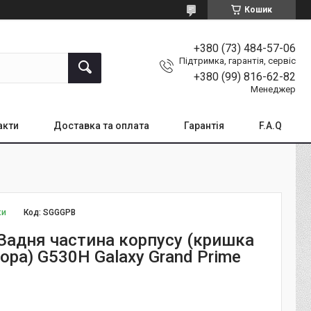
Кошик
+380 (73) 484-57-06
Підтримка, гарантія, сервіс
+380 (99) 816-62-82
Менеджер
акти
Доставка та оплата
Гарантія
F.A.Q
ки
Код:
SGGGPB
Задня частина корпусу (кришка
ора) G530H Galaxy Grand Prime