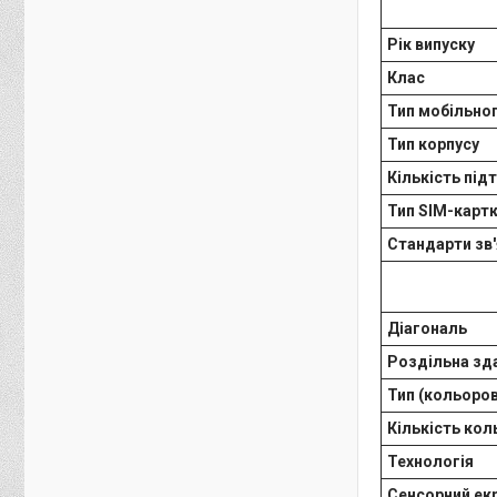
Рік випуску
Клас
Тип мобільно
Тип корпусу
Кількість під
Тип SIM-карт
Стандарти зв'
Діагональ
Роздільна зд
Тип (кольоров
Кількість кол
Технологія
Сенсорний ек