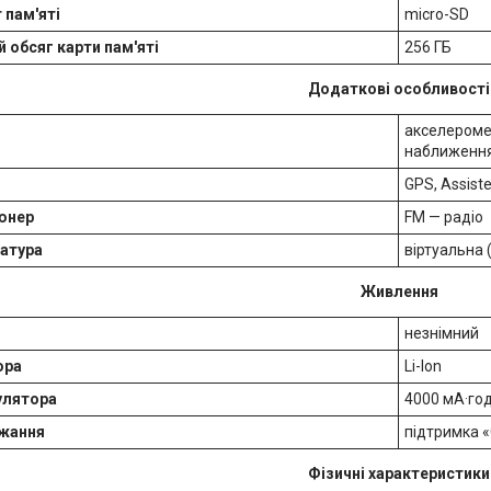
 пам'яті
micro-SD
 обсяг карти пам'яті
256 ГБ
Додаткові особливості
акселеромет
наближення,
GPS, Assist
юнер
FM — радіо
атура
віртуальна 
Живлення
незнімний
ора
Li-Ion
улятора
4000 мА·го
джання
підтримка «
Фізичні характеристики