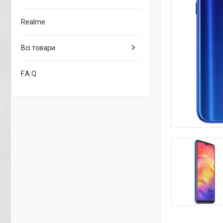
Realme
Всі товари
F.A.Q