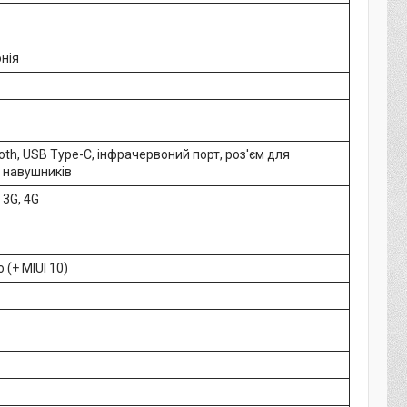
нія
tooth, USB Type-C, інфрачервоний порт, роз'єм для
 навушників
 3G, 4G
 (+ MIUI 10)