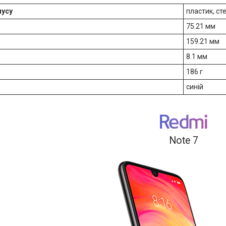
пусу
пластик, ст
75.21 мм
159.21 мм
8.1 мм
186 г
синій
Note 7