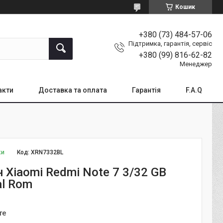
Кошик
+380 (73) 484-57-06
Підтримка, гарантія, сервіс
+380 (99) 816-62-82
Менеджер
акти
Доставка та оплата
Гарантія
F.A.Q
ки
Код:
XRN7332BL
 Xiaomi Redmi Note 7 3/32 GB
al Rom
те