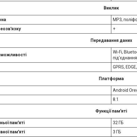
Виклик
она
MP3, поліфо
еозв'язку
+
Передавання даних
Wi-Fi, Blue
і можливості
під'єднання
GPRS, EDGE,
Платформа
Android Oreo
8.1
Функції пам'яті
ньої пам'яті
32 ГБ
вної пам'яті
3 ГБ