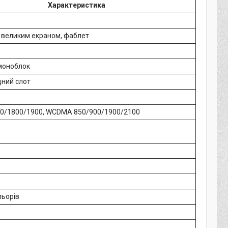
Характеристика
з великим екраном, фаблет
моноблок
идний слот
0/1800/1900, WCDMA 850/900/1900/2100
льорів