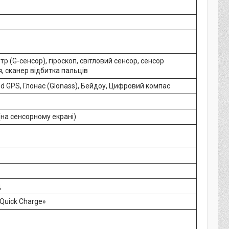
р (G-сенсор), гіроскоп, світловий сенсор, сенсор
 сканер відбитка пальців
ed GPS, Глонас (Glonass), Бейдоу, Цифровий компас
(на сенсорному екрані)
д
Quick Charge»