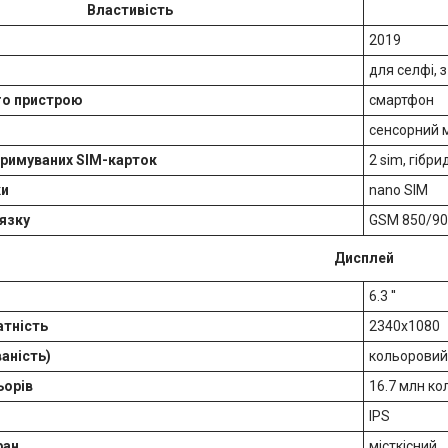
Властивість
2019
для селфі, 
го пристрою
смартфон
сенсорний 
тримуваних SIM-карток
2 sim, гібр
ки
nano SIM
язку
GSM 850/90
Дисплей
6.3 ''
атність
2340x1080
аність)
кольоровий
ьорів
16.7 млн ко
IPS
ран
місткісний