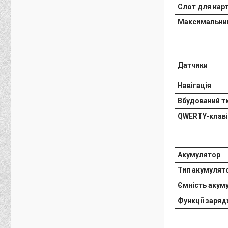
Слот для карт
Максимальний
Датчики
Навігація
Вбудований т
QWERTY-клаві
Акумулятор
Тип акумулят
Ємність акум
Функції заря