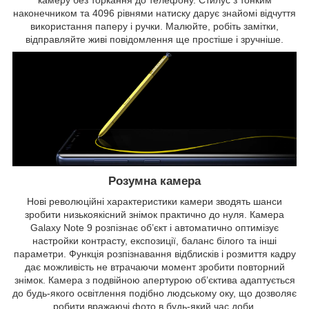
камеру без торкання до телефону. Стилус з тонким
наконечником та 4096 рівнями натиску дарує знайомі відчуття
використання паперу і ручки. Малюйте, робіть замітки,
відправляйте живі повідомлення ще простіше і зручніше.
Розумна камера
Нові революційні характеристики камери зводять шанси
зробити низькоякісний знімок практично до нуля. Камера
Galaxy Note 9 розпізнає об’єкт і автоматично оптимізує
настройки контрасту, експозиції, баланс білого та інші
параметри. Функція розпізнавання відблисків і розмиття кадру
дає можливість не втрачаючи момент зробити повторний
знімок. Камера з подвійною апертурою об’єктива адаптується
до будь-якого освітлення подібно людському оку, що дозволяє
робити вражаючі фото в будь-який час доби.