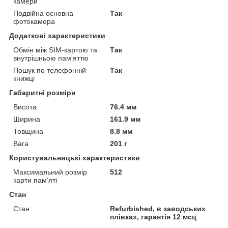
камери
Подвійна основна
Так
фотокамера
Додаткові характеристики
Обмін між SIM-картою та
Так
внутрішньою пам'яттю
Пошук по телефонній
Так
книжці
Габаритні розміри
Висота
76.4 мм
Ширина
161.9 мм
Товщина
8.8 мм
Вага
201 г
Користувальницькі характеристики
Максимальний розмір
512
карти пам'яті
Стан
Стан
Refurbished, в заводських
плівках, гарантія 12 мсц