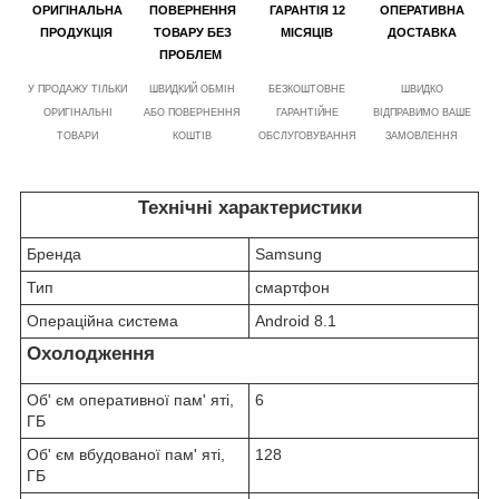
ОРИГІНАЛЬНА
ПОВЕРНЕННЯ
ГАРАНТІЯ 12
ОПЕРАТИВНА
ПРОДУКЦІЯ
ТОВАРУ БЕЗ
МІСЯЦІВ
ДОСТАВКА
ПРОБЛЕМ
У ПРОДАЖУ ТІЛЬКИ
ШВИДКИЙ ОБМІН
БЕЗКОШТОВНЕ
ШВИДКО
ОРИГІНАЛЬНІ
АБО ПОВЕРНЕННЯ
ГАРАНТІЙНЕ
ВІДПРАВИМО ВАШЕ
ТОВАРИ
КОШТІВ
ОБСЛУГОВУВАННЯ
ЗАМОВЛЕННЯ
Технічні характеристики
Бренда
Samsung
Тип
смартфон
Операційна система
Android 8.1
Охолодження
Об' єм оперативної пам' яті,
6
ГБ
Об' єм вбудованої пам' яті,
128
ГБ