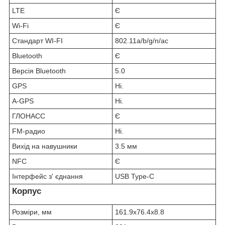
LTE
Є
Wi-Fi
Є
Стандарт WI-FI
802.11a/b/g/n/ac
Bluetooth
Є
Версія Bluetooth
5.0
GPS
Ні.
A-GPS
Ні.
ГЛОНАСС
Є
FM-радио
Ні.
Вихід на навушники
3.5 мм
NFC
Є
Інтерфейс з' єднання
USB Type-C
Корпус
Розміри, мм
161.9x76.4x8.8