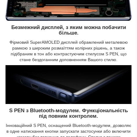
Безмежний дисплей, з яким можна побачити
більше.
Фірмовий SuperAMOLED дисплей обрамлений металевою
рамкою з широким розмаїттям колірних рішень, а також
підібраним в тон або контрастуючим стилусом S PEN, що
стане бездоганним доповненням Вашого стилю.
S PEN з Bluetooth-модулем. Функціональність
під повним контролем.
Інноваційний S PEN, оснащений Bluetooth-модулем, дозволяє
в одне натискання кнопки запускати застосунки або включити