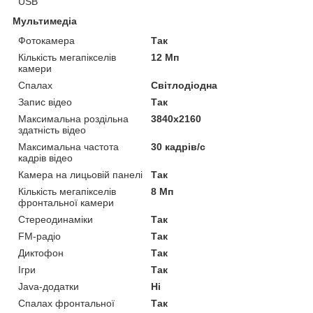
USB
Мультимедіа
Фотокамера
Так
Кількість мегапікселів
12 Мп
камери
Спалах
Світлодіодна
Запис відео
Так
Максимальна роздільна
3840x2160
здатність відео
Максимальна частота
30 кадрів/с
кадрів відео
Камера на лицьовій панелі
Так
Кількість мегапікселів
8 Мп
фронтальної камери
Стереодинаміки
Так
FM-радіо
Так
Диктофон
Так
Ігри
Так
Java-додатки
Ні
Спалах фронтальної
Так