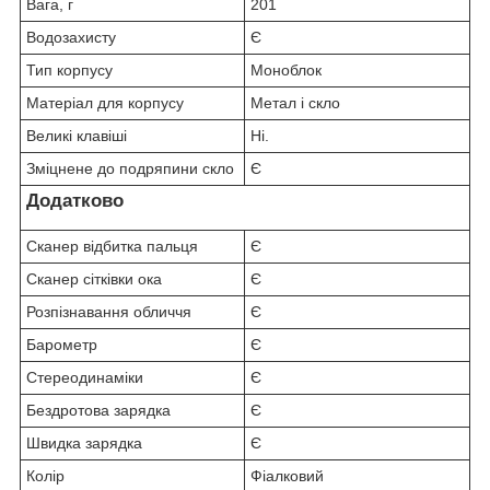
Вага, г
201
Водозахисту
Є
Тип корпусу
Моноблок
Матеріал для корпусу
Метал і скло
Великі клавіші
Ні.
Зміцнене до подряпини скло
Є
Додатково
Сканер відбитка пальця
Є
Сканер сітківки ока
Є
Розпізнавання обличчя
Є
Барометр
Є
Стереодинаміки
Є
Бездротова зарядка
Є
Швидка зарядка
Є
Колір
Фіалковий