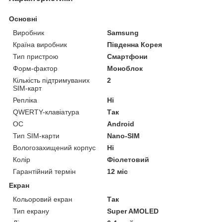
Основні
Виробник
Samsung
Країна виробник
Південна Корея
Тип пристрою
Смартфони
Форм-фактор
Моноблок
Кількість підтримуваних
2
SIM-карт
Репліка
Ні
QWERTY-клавіатура
Так
ОС
Android
Тип SIM-карти
Nano-SIM
Вологозахищений корпус
Ні
Колір
Фіолетовий
Гарантійний термін
12 міс
Екран
Кольоровий екран
Так
Тип екрану
Super AMOLED