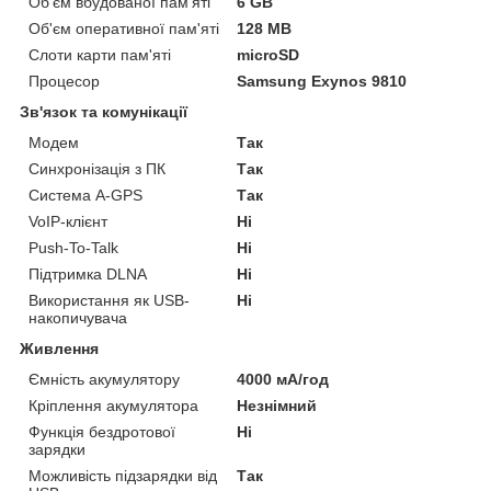
Об'єм вбудованої пам'яті
6 GB
Об'єм оперативної пам'яті
128 MB
Слоти карти пам'яті
microSD
Процесор
Samsung Exynos 9810
Зв'язок та комунікації
Модем
Так
Синхронізація з ПК
Так
Система A-GPS
Так
VoIP-клієнт
Ні
Push-To-Talk
Ні
Підтримка DLNA
Ні
Використання як USB-
Ні
накопичувача
Живлення
Ємність акумулятору
4000 мА/год
Кріплення акумулятора
Незнімний
Функція бездротової
Ні
зарядки
Можливість підзарядки від
Так