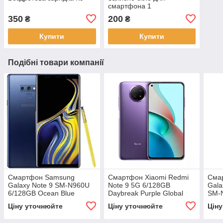
смартфона 1
350
200
₴
₴
Купити
Купити
Подібні товари компанії
Смартфон Samsung
Смартфон Xiaomi Redmi
Сма
Galaxy Note 9 SM-N960U
Note 9 5G 6/128GB
Gala
6/128GB Ocean Blue
Daybreak Purple Global
SM-
Rom
Myst
Ціну уточнюйте
Ціну уточнюйте
Цін