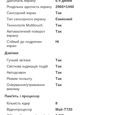
Діагональ екрану
6.4 дюйм
Роздільна здатність екрану
2960×1440
Сенсорний екран
Так
Тип сенсорного екрану
Ємнісний
Технологія Multitouch
Так
Автоматичний поворот
Так
екрану
Стійкий до подряпин
Ні
екран
Дзвінки
Гучний зв'язок
Так
Світлова індикація подій
Так
Автодозвон
Так
Режим польоту
Так
Очікування/утримання
Так
виклику
Пам'ять і процесор
Кількість ядер
8
Відеопроцесор
Mali-T720