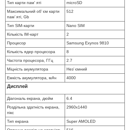
Тип карти пам' яті
microSD
Максимальний об’ єм карти
512
пам’ яті, Gb
Тип SIM-карти
Nano SIM
Кількість IM-карт
2
Процесор
Samsung Exynos 9810
Кількість ядер процесора
8
Частота процесора, ГГц
2.7
Міцність акумулятора
Нез’ ємний
Емкість акумулятора, мАч
4000
Дисплей
Діагональ екрана, дюйм
6.4
Роздільна здатність екрана,
2960x1440
пікс
Тип екрана
Super AMOLED
Оптична роздільна здатність,
516