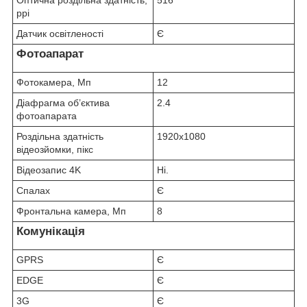
ppi
Датчик освітленості
Є
Фотоапарат
Фотокамера, Мп
12
Діафрагма об’єктива
2.4
фотоапарата
Роздільна здатність
1920x1080
відеозйомки, пікс
Відеозапис 4K
Ні.
Спалах
Є
Фронтальна камера, Мп
8
Комунікація
GPRS
Є
EDGE
Є
3G
Є