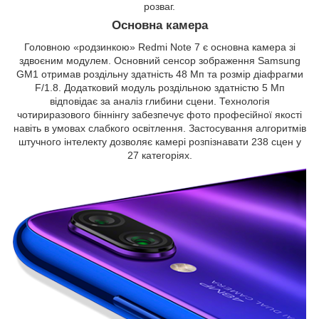
розваг.
Основна камера
Головною «родзинкою» Redmi Note 7 є основна камера зі
здвоєним модулем. Основний сенсор зображення Samsung
GM1 отримав роздільну здатність 48 Мп та розмір діафрагми
F/1.8. Додатковий модуль роздільною здатністю 5 Мп
відповідає за аналіз глибини сцени. Технологія
чотириразового біннінгу забезпечує фото професійної якості
навіть в умовах слабкого освітлення. Застосування алгоритмів
штучного інтелекту дозволяє камері розпізнавати 238 сцен у
27 категоріях.