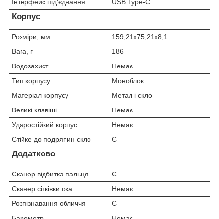
Інтерфейс під'єднання
USB Type-C
Корпус
Розміри, мм
159,21x75,21x8,1
Вага, г
186
Водозахист
Немає
Тип корпусу
Моноблок
Матеріал корпусу
Метал і скло
Великі клавіші
Немає
Ударостійкий корпус
Немає
Стійке до подряпин скло
Є
Додатково
Сканер відбитка пальця
Є
Сканер сітківки ока
Немає
Розпізнавання обличчя
Є
Барометр
Немає