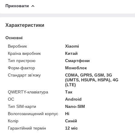
Приховати
Характеристики
Основні
Виробник
Xiaomi
Країна виробник
Китай
Тип пристрою
Смартфони
Форм-фактор
Моноблок
Стандарт зв'язку
CDMA, GPRS, GSM, 3G
(UMTS, HSUPA, HSPA), 4G
(LTE)
QWERTY-клавіатура
Так
ОС
Android
Тип SIM-карти
Nano-SIM
Вологозахищений корпус
Ні
Колір
Синій
Гарантійний термін
12 міс