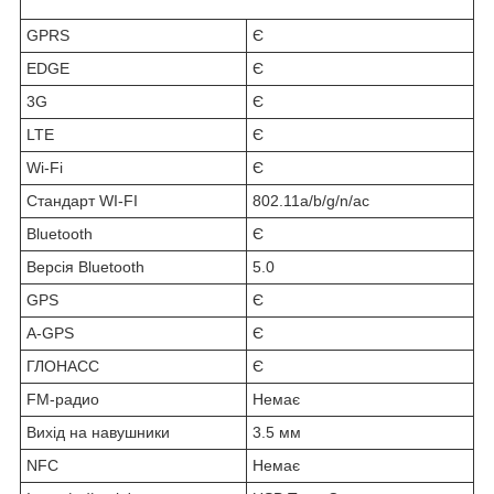
GPRS
Є
EDGE
Є
3G
Є
LTE
Є
Wi-Fi
Є
Стандарт WI-FI
802.11a/b/g/n/ac
Bluetooth
Є
Версія Bluetooth
5.0
GPS
Є
A-GPS
Є
ГЛОНАСС
Є
FM-радио
Немає
Вихід на навушники
3.5 мм
NFC
Немає