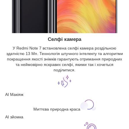
Селфі камера
У Redmi Note 7 встановлена ​​селфі камера роздільною
здатністю 13 Мп. Технологія штучного інтелекту та алгоритми
покращення якості знімків гарантують отримання природних
та неймовірно яскравих селфі, якими так і хочеться
поділитися.
AI Макіяж
Миттєва природна краса
АІ зйомка