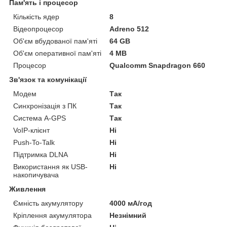
Пам'ять і процесор
Кількість ядер
8
Відеопроцесор
Adreno 512
Об'єм вбудованої пам'яті
64 GB
Об'єм оперативної пам'яті
4 MB
Процесор
Qualcomm Snapdragon 660
Зв'язок та комунікації
Модем
Так
Синхронізація з ПК
Так
Система A-GPS
Так
VoIP-клієнт
Ні
Push-To-Talk
Ні
Підтримка DLNA
Ні
Використання як USB-
Ні
накопичувача
Живлення
Ємність акумулятору
4000 мА/год
Кріплення акумулятора
Незнімний