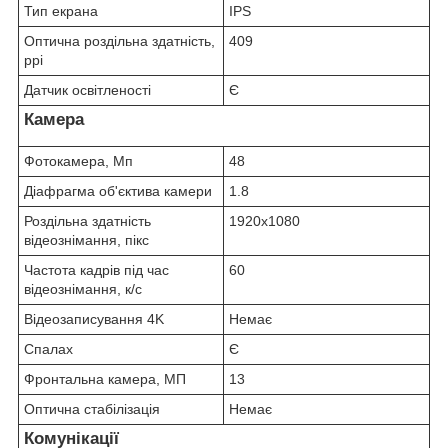
Тип екрана
IPS
Оптична роздільна здатність,
409
ppi
Датчик освітленості
Є
Камера
Фотокамера, Мп
48
Діафрагма об'єктива камери
1.8
Роздільна здатність
1920x1080
відеознімання, пікс
Частота кадрів під час
60
відеознімання, к/с
Відеозаписування 4K
Немає
Спалах
Є
Фронтальна камера, МП
13
Оптична стабілізація
Немає
Комунікації