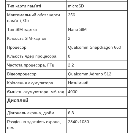
Тип карти пам'яті
microSD
Максимальний обсяг карти
256
пам'яті, Gb
Тип SIM-картки
Nano SIM
Кількість SIM-карток
2
Процесор
Qualcomm Snapdragon 660
Кількість ядер процесора
8
Частота процесора, ГГц
2.2
Відеопроцесор
Qualcomm Adreno 512
Кріплення акумулятора
Незнімний
Ємність акумулятора, мА·год
4000
Дисплей
Діагональ екрана, дюйм
6.3
Роздільна здатність екрана,
2340x1080
пікс