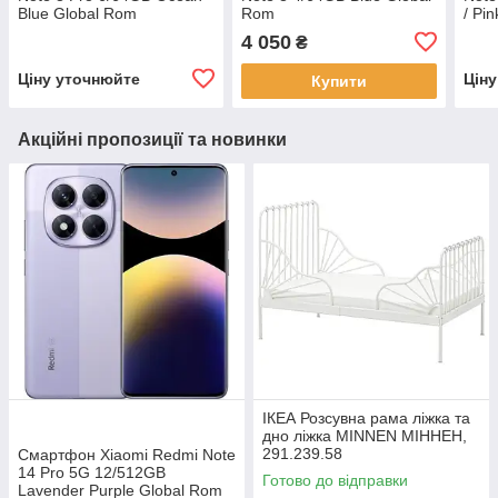
Blue Global Rom
Rom
/ Pi
4 050
₴
Ціну уточнюйте
Цін
Купити
Акційні пропозиції та новинки
ІКЕА Розсувна рама ліжка та
дно ліжка MINNEN МІННЕН,
291.239.58
Смартфон Xiaomi Redmi Note
14 Pro 5G 12/512GB
Готово до відправки
Lavender Purple Global Rom