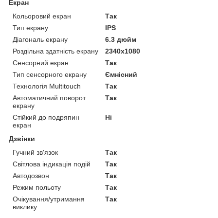
Екран
Кольоровий екран
Так
Тип екрану
IPS
Діагональ екрану
6.3 дюйм
Роздільна здатність екрану
2340х1080
Сенсорний екран
Так
Тип сенсорного екрану
Ємнісний
Технологія Multitouch
Так
Автоматичний поворот
Так
екрану
Стійкий до подряпин
Ні
екран
Дзвінки
Гучний зв'язок
Так
Світлова індикація подій
Так
Автодозвон
Так
Режим польоту
Так
Очікування/утримання
Так
виклику