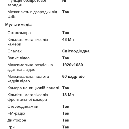
Функція бездротової
Ні
зарядки
Можливість підзарядки від
Так
USB
Мультимедіа
Фотокамера
Так
Кількість мегапікселів
48 Мп
камери
Спалах
Світлодіодна
Запис відео
Так
Максимальна роздільна
1920x1080
здатність відео
Максимальна частота
60 кадрів/с
кадрів відео
Камера на лицьовій панелі
Так
Кількість мегапікселів
13 Мп
фронтальної камери
Стереодинаміки
Так
FM-радіо
Так
Диктофон
Так
Ігри
Так