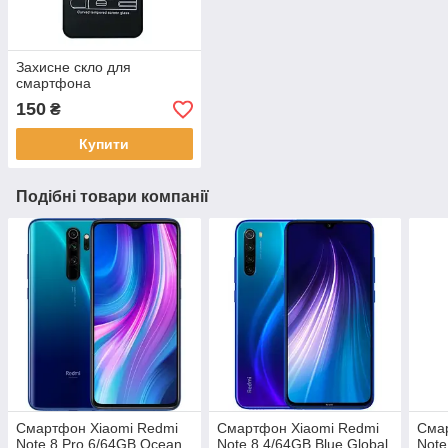
Захисне скло для
смартфона
150
₴
Купити
Подібні товари компанії
Смартфон Xiaomi Redmi
Смартфон Xiaomi Redmi
Сма
Note 8 Pro 6/64GB Ocean
Note 8 4/64GB Blue Global
Note