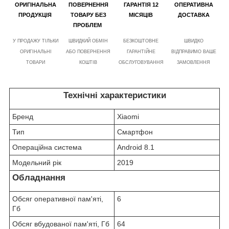
ОРИГІНАЛЬНА
ПОВЕРНЕННЯ
ГАРАНТІЯ 12
ОПЕРАТИВНА
ПРОДУКЦІЯ
ТОВАРУ БЕЗ
МІСЯЦІВ
ДОСТАВКА
ПРОБЛЕМ
У ПРОДАЖУ ТІЛЬКИ
ШВИДКИЙ ОБМІН
БЕЗКОШТОВНЕ
ШВИДКО
ОРИГІНАЛЬНІ
АБО ПОВЕРНЕННЯ
ГАРАНТІЙНЕ
ВІДПРАВИМО ВАШЕ
ТОВАРИ
КОШТІВ
ОБСЛУГОВУВАННЯ
ЗАМОВЛЕННЯ
Технічні характеристики
Бренд
Xiaomi
Тип
Смартфон
Операційна система
Android 8.1
Модельний рік
2019
Обладнання
Обсяг оперативної пам'яті,
6
Гб
Обсяг вбудованої пам'яті, Гб
64