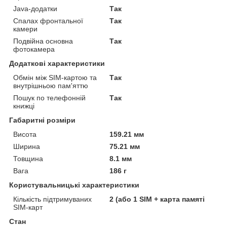
Java-додатки
Так
Спалах фронтальної
Так
камери
Подвійна основна
Так
фотокамера
Додаткові характеристики
Обмін між SIM-картою та
Так
внутрішньою пам'яттю
Пошук по телефонній
Так
книжці
Габаритні розміри
Висота
159.21 мм
Ширина
75.21 мм
Товщина
8.1 мм
Вага
186 г
Користувальницькі характеристики
Кількість підтримуваних
2 (або 1 SIM + карта памяті
SIM-карт
Стан