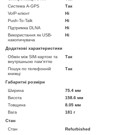
Система A-GPS
Так
VoIP-клієнт
Ні
Push-To-Talk
Ні
Підтримка DLNA
Ні
Використання як USB-
Ні
накопичувача
Додаткові характеристики
Обмін між SIM-картою та
Так
внутрішньою пам'яттю
Пошук по телефонній
Так
книжці
Габаритні розміри
Ширина
75.4 мм
Висота
158.6 мм
Товщина
8.05 мм
Вага
181 г
Стан
Стан
Refurbished