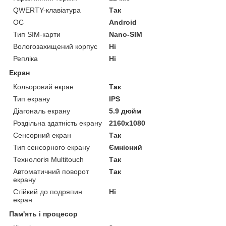
QWERTY-клавіатура
Так
ОС
Android
Тип SIM-карти
Nano-SIM
Вологозахищений корпус
Ні
Репліка
Ні
Екран
Кольоровий екран
Так
Тип екрану
IPS
Діагональ екрану
5.9 дюйм
Роздільна здатність екрану
2160x1080
Сенсорний екран
Так
Тип сенсорного екрану
Ємнісний
Технологія Multitouch
Так
Автоматичний поворот
Так
екрану
Стійкий до подряпин
Ні
екран
Пам'ять і процесор