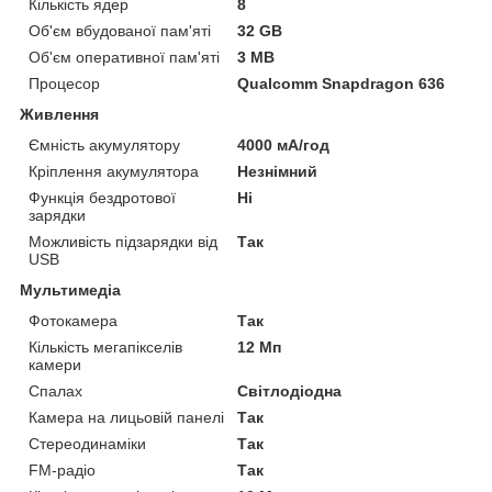
Кількість ядер
8
Об'єм вбудованої пам'яті
32 GB
Об'єм оперативної пам'яті
3 MB
Процесор
Qualcomm Snapdragon 636
Живлення
Ємність акумулятору
4000 мА/год
Кріплення акумулятора
Незнімний
Функція бездротової
Ні
зарядки
Можливість підзарядки від
Так
USB
Мультимедіа
Фотокамера
Так
Кількість мегапікселів
12 Мп
камери
Спалах
Світлодіодна
Камера на лицьовій панелі
Так
Стереодинаміки
Так
FM-радіо
Так