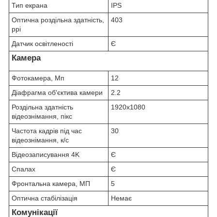
Тип екрана
IPS
Оптична роздільна здатність,
403
ppi
Датчик освітленості
Є
Камера
Фотокамера, Мп
12
Діафрагма об'єктива камери
2.2
Роздільна здатність
1920x1080
відеознімання, пікс
Частота кадрів під час
30
відеознімання, к/с
Відеозаписування 4K
Є
Спалах
Є
Фронтальна камера, МП
5
Оптична стабілізація
Немає
Комунікації