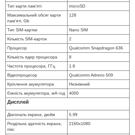
Тип карти пам'яті
microSD
Максимальний обсяг карти
128
пам'яті, Gb
Тип SIM-картки
Nano SIM
Кількість SIM-карток
2
Процесор
Qualcomm Snapdragon 636
Кількість ядер процесора
8
Частота процесора, ГГц
1.8
Відеопроцесор
Qualcomm Adreno 509
Кріплення акумулятора
Незнімний
Ємність акумулятора, мА·год
4000
Дисплей
Діагональ екрана, дюйм
5.99
Роздільна здатність екрана,
2160x1080
пікс