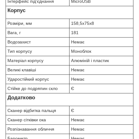
Інтерфейс під'єднання
MicroUSB
Корпус
Розміри, мм
158,5x75x8
Вага, г
181
Водозахист
Немає
Тип корпусу
Моноблок
Матеріал корпусу
Алюміній і пластик
Великі клавіші
Немає
Ударостійкий корпус
Немає
Стійке до подряпин скло
Є
Додатково
Сканер відбитка пальця
Є
Сканер сітківки ока
Немає
Розпізнавання обличчя
Немає
Барометр
Немає