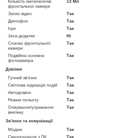
Кількість мегапікселів
13 Мп
фронтальної камери
Запис відео
Так
Диктофон
Так
Ігри
Так
Java-додатки
Ні
Спалах фронтальної
Так
камери
Подвійна основна
Так
фотокамера
Дзвінки
Гучний зв'язок
Так
Світлова індикація подій
Так
Автодозвон
Так
Режим польоту
Так
Очікування/утримання
Так
виклику
Зв'язок та комунікації
Модем
Так
Синхронізація з ПК
Так