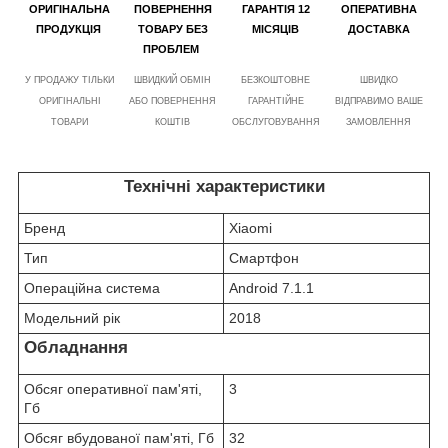
ОРИГІНАЛЬНА
ПОВЕРНЕННЯ
ГАРАНТІЯ 12
ОПЕРАТИВНА
ПРОДУКЦІЯ
ТОВАРУ БЕЗ
МІСЯЦІВ
ДОСТАВКА
ПРОБЛЕМ
У ПРОДАЖУ ТІЛЬКИ
ШВИДКИЙ ОБМІН
БЕЗКОШТОВНЕ
ШВИДКО
ОРИГІНАЛЬНІ
АБО ПОВЕРНЕННЯ
ГАРАНТІЙНЕ
ВІДПРАВИМО ВАШЕ
ТОВАРИ
КОШТІВ
ОБСЛУГОВУВАННЯ
ЗАМОВЛЕННЯ
Технічні характеристики
Бренд
Xiaomi
Тип
Смартфон
Операційна система
Android 7.1.1
Модельний рік
2018
Обладнання
Обсяг оперативної пам'яті,
3
Гб
Обсяг вбудованої пам'яті, Гб
32