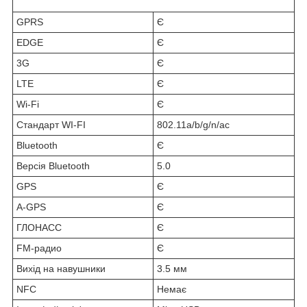
GPRS
Є
EDGE
Є
3G
Є
LTE
Є
Wi-Fi
Є
Стандарт WI-FI
802.11a/b/g/n/ac
Bluetooth
Є
Версія Bluetooth
5.0
GPS
Є
A-GPS
Є
ГЛОНАСС
Є
FM-радио
Є
Вихід на навушники
3.5 мм
NFC
Немає